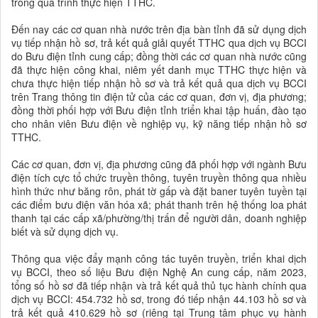
trong quá trình thực hiện TTHC.
Đến nay các cơ quan nhà nước trên địa bàn tỉnh đã sử dụng dịch
vụ tiếp nhận hồ sơ, trả kết quả giải quyết TTHC qua dịch vụ BCCI
do Bưu điện tỉnh cung cấp; đồng thời các cơ quan nhà nước cũng
đã thực hiện công khai, niêm yết danh mục TTHC thực hiện và
chưa thực hiện tiếp nhận hồ sơ và trả kết quả qua dịch vụ BCCI
trên Trang thông tin điện tử của các cơ quan, đơn vị, địa phương;
đồng thời phối hợp với Bưu điện tỉnh triển khai tập huấn, đào tạo
cho nhân viên Bưu điện về nghiệp vụ, kỹ năng tiếp nhận hồ sơ
TTHC.
Các cơ quan, đơn vị, địa phương cũng đã phối hợp với ngành Bưu
điện tích cực tổ chức truyền thông, tuyên truyền thông qua nhiều
hình thức như băng rôn, phát tờ gấp và đặt baner tuyên tuyền tại
các điểm bưu điện văn hóa xã; phát thanh trên hệ thống loa phát
thanh tại các cấp xã/phường/thị trấn để người dân, doanh nghiệp
biết và sử dụng dịch vụ.
Thông qua việc đẩy mạnh công tác tuyên truyền, triển khai dịch
vụ BCCI, theo số liệu Bưu điện Nghệ An cung cấp, năm 2023,
tổng số hồ sơ đã tiếp nhận và trả kết quả thủ tục hành chính qua
dịch vụ BCCI: 454.732 hồ sơ, trong đó tiếp nhận 44.103 hồ sơ và
trả kết quả 410.629 hồ sơ (riêng tại Trung tâm phục vụ hành