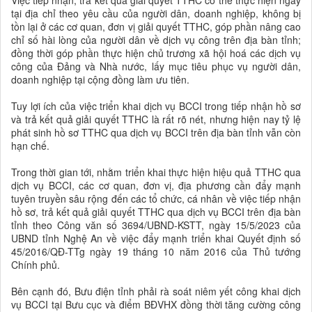
Việc tiếp nhận, trả kết quả giải quyết TTHC có thể thực hiện ngay
tại địa chỉ theo yêu cầu của người dân, doanh nghiệp, không bị
tồn lại ở các cơ quan, đơn vị giải quyết TTHC, góp phần nâng cao
chỉ số hài lòng của người dân về dịch vụ công trên địa bàn tỉnh;
đồng thời góp phần thực hiện chủ trương xã hội hoá các dịch vụ
công của Đảng và Nhà nước, lấy mục tiêu phục vụ người dân,
doanh nghiệp tại cộng đồng làm ưu tiên.
Tuy lợi ích của việc triển khai dịch vụ BCCI trong tiếp nhận hồ sơ
và trả kết quả giải quyết TTHC là rất rõ nét, nhưng hiện nay tỷ lệ
phát sinh hồ sơ TTHC qua dịch vụ BCCI trên địa bàn tỉnh vẫn còn
hạn chế.
Trong thời gian tới, nhằm triển khai thực hiện hiệu quả TTHC qua
dịch vụ BCCI, các cơ quan, đơn vị, địa phương cần đẩy mạnh
tuyên truyền sâu rộng đến các tổ chức, cá nhân về việc tiếp nhận
hồ sơ, trả kết quả giải quyết TTHC qua dịch vụ BCCI trên địa bàn
tỉnh theo Công văn số 3694/UBND-KSTT, ngày 15/5/2023 của
UBND tỉnh Nghệ An về việc đẩy mạnh triển khai Quyết định số
45/2016/QĐ-TTg ngày 19 tháng 10 năm 2016 của Thủ tướng
Chính phủ.
Bên cạnh đó, Bưu điện tỉnh phải rà soát niêm yết công khai dịch
vụ BCCI tại Bưu cục và điểm BĐVHX đồng thời tăng cường công