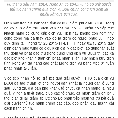
06 tháng đầu năm 2024, Nghệ An có 234.573 hồ sơ giải quyết
thủ tục hành chính qua dịch vụ Bưu chính công ích đem lại
nhiều kết quả tích cực.
Hiện nay trên địa bàn toàn tỉnh có 638 điểm phục vụ BCCI. Trong
đó có 436 điểm bưu điện văn hoá xã, có 590 điểm có tiếp xúc
khách hàng để cung cấp dịch vụ. Hiện nay không còn hòm thư
công cộng mà đã thay vào đó là điểm có người phục vụ. Theo
quy định tại Thông tư 28/2015/TT-BTTTT ngày 02/10/2015 quy
định danh mục vùng có điều kiện địa lý đặc biệt, áp dụng tần suất
thu gom và phát đặc thù trong cung ứng dịch vụ BCCI thì các xã
đặc biệt khó khăn 1 tuần chỉ phát, nhận 1 lần. Tuy nhiên bưu điện
tỉnh Nghệ An đã nâng cao chất lượng dịch vụ bằng việc 01 tuần
phát, nhận 2-3 lần.
Việc tiếp nhận hồ sơ, trả kết quả giải quyết TTHC qua dịch vụ
BCCI đã tạo thuận lợi cho người dân (nhất là người dân ở vùng
sâu, vùng xa, địa bàn khó khăn), tổ chức, cá nhân mang lại hiệu
quả, ý nghĩa thiết thực, giúp các tổ chức, cá nhân giảm chi phí,
thời gian đi lại, giảm áp lực cho Bộ phận tiếp nhận và trả kết quả
giải quyết thủ tục hành chính các cấp, góp phần đẩy mạnh cải
cách hành chính.