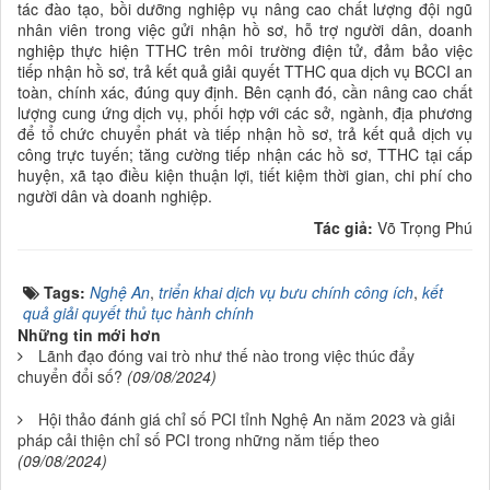
tác đào tạo, bồi dưỡng nghiệp vụ nâng cao chất lượng đội ngũ
nhân viên trong việc gửi nhận hồ sơ, hỗ trợ người dân, doanh
nghiệp thực hiện TTHC trên môi trường điện tử, đảm bảo việc
tiếp nhận hồ sơ, trả kết quả giải quyết TTHC qua dịch vụ BCCI an
toàn, chính xác, đúng quy định. Bên cạnh đó, cần nâng cao chất
lượng cung ứng dịch vụ, phối hợp với các sở, ngành, địa phương
để tổ chức chuyển phát và tiếp nhận hồ sơ, trả kết quả dịch vụ
công trực tuyến; tăng cường tiếp nhận các hồ sơ, TTHC tại cấp
huyện, xã tạo điều kiện thuận lợi, tiết kiệm thời gian, chi phí cho
người dân và doanh nghiệp.
Tác giả:
Võ Trọng Phú
Tags:
Nghệ An
,
triển khai dịch vụ bưu chính công ích
,
kết
quả giải quyết thủ tục hành chính
Những tin mới hơn
Lãnh đạo đóng vai trò như thế nào trong việc thúc đẩy
chuyển đổi số?
(09/08/2024)
Hội thảo đánh giá chỉ số PCI tỉnh Nghệ An năm 2023 và giải
pháp cải thiện chỉ số PCI trong những năm tiếp theo
(09/08/2024)