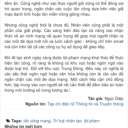
tiềm ẩn. Công nghệ như xác thực người gửi cũng có thể đóng vai
trò quan trọng, ngăn chặn các cuộc tấn công dựa trên việc giả
mạo danh tính hoặc tên miền trông giống nhau.
Nhưng công nghệ thôi là chưa đủ. Nhân viên cũng phải là một
phần của giải pháp. Các sáng kiến ​​đào tạo và nâng cao nhận
thức về an ninh mạng rất quan trọng để giúp mọi người nhận ra
các mối đe dọa mới nổi và luôn cảnh giác - không chỉ trên email
mà còn trên tất cả các công cụ họ sử dụng để giao tiếp.
Khi AI tạo sinh ngày càng được tội phạm mạng khai thác để thực
hiện tấn công, rõ ràng là không có khu vực hoặc ngôn ngữ nào
được loại trừ. Đối với khu vực Trung Đông, điều này có nghĩa là
các sắc thái ngôn ngữ hoặc văn hóa không còn là rào cản để
ngăn chặn các mối đe dọa mạng. Một cách tiếp cận chủ động
hơn, tập trung vào con người sẽ rất cần thiết để đảm bảo an toàn
trong môi trường số trong tương lai./.
Tác giả:
Ngọc Diệp
Nguồn tin:
Tạp chí điện tử Thông tin và Truyền thông
Tags:
tấn công mạng
,
Trí tuệ nhân tạo
,
tội phạm
Những tin mới hơn