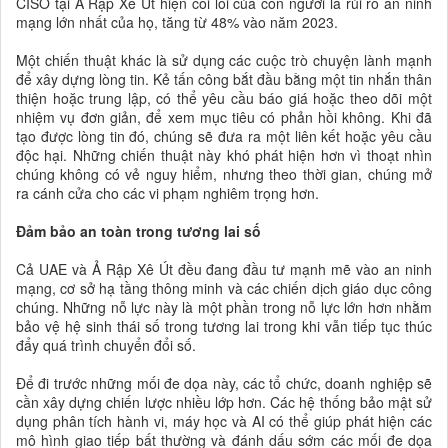
CISO tại Ả Rập Xê Út hiện coi lỗi của con người là rủi ro an ninh
mạng lớn nhất của họ, tăng từ 48% vào năm 2023.
Một chiến thuật khác là sử dụng các cuộc trò chuyện lành mạnh
để xây dựng lòng tin. Kẻ tấn công bắt đầu bằng một tin nhắn thân
thiện hoặc trung lập, có thể yêu cầu báo giá hoặc theo dõi một
nhiệm vụ đơn giản, để xem mục tiêu có phản hồi không. Khi đã
tạo được lòng tin đó, chúng sẽ đưa ra một liên kết hoặc yêu cầu
độc hại. Những chiến thuật này khó phát hiện hơn vì thoạt nhìn
chúng không có vẻ nguy hiểm, nhưng theo thời gian, chúng mở
ra cánh cửa cho các vi phạm nghiêm trọng hơn.
Đảm bảo an toàn trong tương lai số
Cả UAE và Ả Rập Xê Út đều đang đầu tư mạnh mẽ vào an ninh
mạng, cơ sở hạ tầng thông minh và các chiến dịch giáo dục công
chúng. Những nỗ lực này là một phần trong nỗ lực lớn hơn nhằm
bảo vệ hệ sinh thái số trong tương lai trong khi vẫn tiếp tục thúc
đẩy quá trình chuyển đổi số.
Để đi trước những mối đe dọa này, các tổ chức, doanh nghiệp sẽ
cần xây dựng chiến lược nhiều lớp hơn. Các hệ thống bảo mật sử
dụng phân tích hành vi, máy học và AI có thể giúp phát hiện các
mô hình giao tiếp bất thường và đánh dấu sớm các mối đe dọa