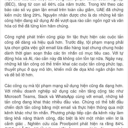
(BEC), tăng từ con số 66% của năm trước. Trong khi theo các
báo cáo số vụ gian lận email trên toàn cầu giảm, UAE đã chứng
kiến ​​mức tăng 29%. Nguyên nhân được cho là do những kẻ tấn
công hiện đang sử dụng AI để vượt qua rào cản ngôn ngữ và văn
hóa có thể đã từng kìm hãm chúng.
Công nghệ phát triển cũng giúp tin tặc thực hiện các cuộc tấn
công dễ dàng và hiệu quả hơn. Trước đây, tội phạm mạng phải
lựa chọn giữa việc gửi email lừa đảo hàng loạt chung chung hoặc
dành thời gian soạn thảo các tin nhắn có mục tiêu cao. Với tự
động hóa và AI, rào cản này đã không còn tồn tại nữa. Ngày nay,
những kẻ tấn công có thể triển khai các cuộc tấn công phức tạp,
thuyết phục ở quy mô lớn, khiến mối đe dọa khó ngăn chặn hơn
và dễ bỏ lỡ hơn.
Các công cụ mà tội phạm mạng sử dụng hiện cũng đa dạng hơn.
Với nhiều doanh nghiệp sử dụng các nền tảng cộng tác như
Microsoft Teams, Slack và WhatsApp cùng với email, những kẻ
tấn công đang khai thác nhiều đầu vào. Chúng có thể bắt đầu
chiến dịch tấn công bằng một email và thực hiện thông qua một
kênh khác như tin nhắn. Phương pháp tiếp cận đa kênh này làm
tăng khả năng thành công, đặc biệt là khi một nhân viên lơ là
cảnh giác . Nghiên cứu của Proofpoint phát hiện ra rằng 84%