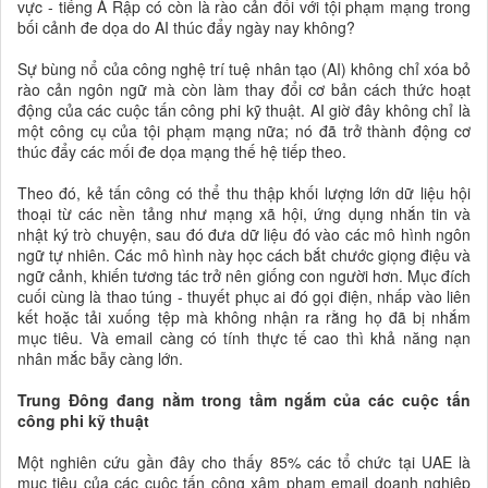
vực - tiếng Ả Rập có còn là rào cản đối với tội phạm mạng trong
bối cảnh đe dọa do AI thúc đẩy ngày nay không?
Sự bùng nổ của công nghệ trí tuệ nhân tạo (AI) không chỉ xóa bỏ
rào cản ngôn ngữ mà còn làm thay đổi cơ bản cách thức hoạt
động của các cuộc tấn công phi kỹ thuật. AI giờ đây không chỉ là
một công cụ của tội phạm mạng nữa; nó đã trở thành động cơ
thúc đẩy các mối đe dọa mạng thế hệ tiếp theo.
Theo đó, kẻ tấn công có thể thu thập khối lượng lớn dữ liệu hội
thoại từ các nền tảng như mạng xã hội, ứng dụng nhắn tin và
nhật ký trò chuyện, sau đó đưa dữ liệu đó vào các mô hình ngôn
ngữ tự nhiên. Các mô hình này học cách bắt chước giọng điệu và
ngữ cảnh, khiến tương tác trở nên giống con người hơn. Mục đích
cuối cùng là thao túng - thuyết phục ai đó gọi điện, nhấp vào liên
kết hoặc tải xuống tệp mà không nhận ra rằng họ đã bị nhắm
mục tiêu. Và email càng có tính thực tế cao thì khả năng nạn
nhân mắc bẫy càng lớn.
Trung Đông đang nằm trong tầm ngắm của các cuộc tấn
công phi kỹ thuật
Một nghiên cứu gần đây cho thấy 85% các tổ chức tại UAE là
mục tiêu của các cuộc tấn công xâm phạm email doanh nghiệp