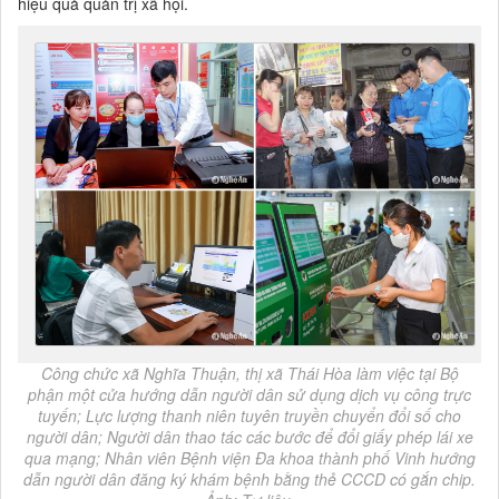
hiệu quả quản trị xã hội.
Công chức xã Nghĩa Thuận, thị xã Thái Hòa làm việc tại Bộ
phận một cửa hướng dẫn người dân sử dụng dịch vụ công trực
tuyến; Lực lượng thanh niên tuyên truyền chuyển đổi số cho
người dân; Người dân thao tác các bước để đổi giấy phép lái xe
qua mạng; Nhân viên Bệnh viện Đa khoa thành phố Vinh hướng
dẫn người dân đăng ký khám bệnh bằng thẻ CCCD có gắn chip.