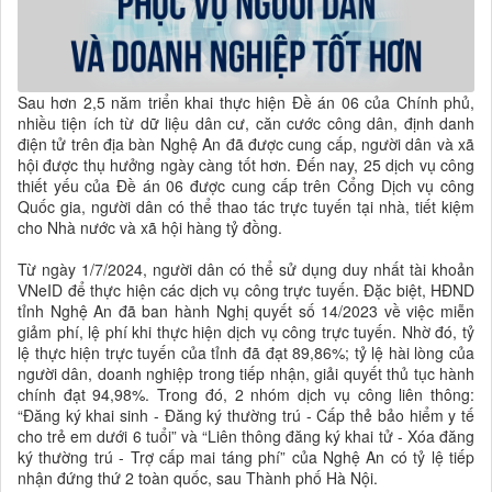
Sau hơn 2,5 năm triển khai thực hiện Đề án 06 của Chính phủ,
nhiều tiện ích từ dữ liệu dân cư, căn cước công dân, định danh
điện tử trên địa bàn Nghệ An đã được cung cấp, người dân và xã
hội được thụ hưởng ngày càng tốt hơn. Đến nay, 25 dịch vụ công
thiết yếu của Đề án 06 được cung cấp trên Cổng Dịch vụ công
Quốc gia, người dân có thể thao tác trực tuyến tại nhà, tiết kiệm
cho Nhà nước và xã hội hàng tỷ đồng.
Từ ngày 1/7/2024, người dân có thể sử dụng duy nhất tài khoản
VNeID để thực hiện các dịch vụ công trực tuyến. Đặc biệt, HĐND
tỉnh Nghệ An đã ban hành Nghị quyết số 14/2023 về việc miễn
giảm phí, lệ phí khi thực hiện dịch vụ công trực tuyến. Nhờ đó, tỷ
lệ thực hiện trực tuyến của tỉnh đã đạt 89,86%; tỷ lệ hài lòng của
người dân, doanh nghiệp trong tiếp nhận, giải quyết thủ tục hành
chính đạt 94,98%. Trong đó, 2 nhóm dịch vụ công liên thông:
“Đăng ký khai sinh - Đăng ký thường trú - Cấp thẻ bảo hiểm y tế
cho trẻ em dưới 6 tuổi” và “Liên thông đăng ký khai tử - Xóa đăng
ký thường trú - Trợ cấp mai táng phí” của Nghệ An có tỷ lệ tiếp
nhận đứng thứ 2 toàn quốc, sau Thành phố Hà Nội.