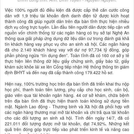
Việc 100% người đủ điều kiện đã được cấp thẻ căn cước công
dân với 1,9 triệu tài khoản định danh điện tử được kích hoạt
thành công đã giúp người dân trên địa bàn tỉnh thực hiện nhiều
dịch vụ công trực tuyến. Lần đầu tiên người dân được tiếp cận với
nguồn vốn chính thống từ các ngân hàng có trụ sở tại Nghệ An
thông qua giải pháp ứng dụng dữ liệu dân cư trong đánh giá khả
tín khách hàng vay phục vụ cho an sinh xã hội. Các ngân hàng
đã cho 2.140 khách hàng vay với dư nợ 97,734 tỷ đồng, góp
phần phòng ngừa “tín dụng đen”. Toàn tỉnh đã có 160 cơ sở y tế
thực hiện liên thông dữ liệu giấy chứng sinh, giấy báo tử, giấy
khám sức khỏe lái xe lên Cổng tiếp nhận Hệ thống thông tin giám
định BHYT và đến nay đã cấp thành công 179.422 hồ sơ.
Hiện nay, 100% trường học trên địa bàn tỉnh đã triển khai thu nộp
học phí, thanh toán tiền lương, phụ cấp cho học sinh, cán bộ,
giáo viên qua tài khoản ngân hàng. 44 cơ sở khám, chữa bệnh
trên địa bàn tỉnh đã thực hiện thanh toán không sử dụng tiền
mặt. Ngành Lao động - Thương binh và Xã hội đã phối hợp với
các ngân hàng thương mại mở tài khoản và chi trả qua tài khoản
cho các đối tượng an sinh xã hội. Tính đến ngày 14/7, đã có
221.011 đối tượng được mở tài khoản, đạt 74,92%. Những kết
quả trên đóng góp trực tiếp vào phát triển kinh tế và nâng cao