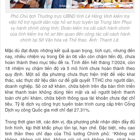
Phó Chủ tịch Thường trực UBND tỉnh Lê Hồng Vinh kiểm tra
việc hỗ trợ người dân nộp hồ sơ trực tuyến tại Trung tâm Phục
vụ hành chính công tỉnh; Đoàn kiểm tra cải cách hành chính
của tỉnh kiểm tra hồ sơ liên quan đến công tác cải cách hành
chính tại Sở Văn hóa và Thể thao. Ảnh: Thanh Lê.
Mặc dù đạt được những kết quả quan trọng, tích cực, nhưng đến
nay, nhiều nhiệm vụ trong Đề án 06 vẫn còn chậm tiến độ, chưa
hoàn thành theo mục tiêu đề ra. Tính đến hết tháng 7/2024, còn
18 nhiệm vụ chậm tiến độ và 5 mô hình chưa hoàn thành theo
quy định. Một số địa phương chưa thực hiện triệt để việc khai
thác, xác thực dữ liệu dân cư để giải quyết TTHC cho người dân,
doanh nghiệp. Số cơ sở khám, chữa bệnh trên địa bàn tỉnh triển
khai thanh toán không dùng tiền mặt và số người bệnh thanh
toán chi phí khám, chữa bệnh thông qua tài khoản chưa đạt chỉ
tiêu. Tỷ lệ dịch vụ công trực tuyến toàn trình cung cấp trên Cổng
Dịch vụ công Quốc gia mới chỉ đạt 27,31%.
Trong thời gian tới, các đơn vị, địa phương phải nhận diện đầy đủ
tình hình, kịp thời khắc phục tồn tại, hạn chế. Đặc biệt, nêu cao
tinh thần theo chỉ đạo của Thủ tướng Chính phủ: ‘‘Không nói
không, không nói khó, không nói có mà không làm, phát huy