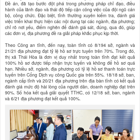
Đề án, đã tạo bước đột phá trong phương pháp chỉ đạo, điều
hành của lãnh đạo và thái độ tiếp cận công việc của đội ngũ cán
bộ, công chức. Đặc biệt, tỉnh thường xuyên kiểm tra, đánh giá
việc triển khai thực hiện các nội dung tại các ngành, địa phương;
chỉ rõ nơi yếu, điểm nghẽn để đánh giá sát, đúng, qua đó, giúp
các đơn vị, địa phương đề ra giải pháp khắc phục kịp thời.
Theo Công an tỉnh, đến nay, toàn tỉnh có 8/194 sở, ngành và
21/21 địa phương đạt tỷ lệ hồ sơ trực tuyến trên 70%. Trong đó,
thị xã Thái Hòa là đơn vị duy nhất trong toàn tỉnh đạt kết quả
100% hồ sơ được tiếp nhận trực tuyến và không để hồ sơ quá
hạn. Nhiều sở, ngành, địa phương có tỷ lệ hồ sơ thanh toán trực
tuyến trên Cổng Dịch vụ công Quốc gia trên 55%. 18/18 sở, ban,
ngành cấp tỉnh và 20/21 địa phương trên địa bàn tỉnh có kết quả
đánh giá mức độ hài lòng của người dân, doanh nghiệp đạt trên
90%. Số hóa kết quả giải quyết TTHC, có 12/18 sở, ban, ngành
và 6/21 địa phương đạt kết quả 100%.