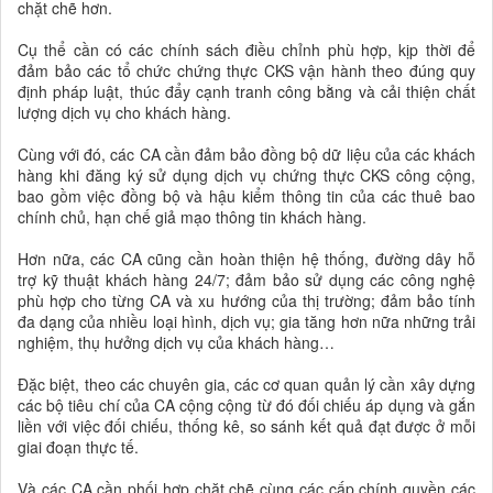
chặt chẽ hơn.
Cụ thể cần có các chính sách điều chỉnh phù hợp, kịp thời để
đảm bảo các tổ chức chứng thực CKS vận hành theo đúng quy
định pháp luật, thúc đẩy cạnh tranh công bằng và cải thiện chất
lượng dịch vụ cho khách hàng.
Cùng với đó, các CA cần đảm bảo đồng bộ dữ liệu của các khách
hàng khi đăng ký sử dụng dịch vụ chứng thực CKS công cộng,
bao gồm việc đồng bộ và hậu kiểm thông tin của các thuê bao
chính chủ, hạn chế giả mạo thông tin khách hàng.
Hơn nữa, các CA cũng cần hoàn thiện hệ thống, đường dây hỗ
trợ kỹ thuật khách hàng 24/7; đảm bảo sử dụng các công nghệ
phù hợp cho từng CA và xu hướng của thị trường; đảm bảo tính
đa dạng của nhiều loại hình, dịch vụ; gia tăng hơn nữa những trải
nghiệm, thụ hưởng dịch vụ của khách hàng…
Đặc biệt, theo các chuyên gia, các cơ quan quản lý cần xây dựng
các bộ tiêu chí của CA cộng cộng từ đó đối chiếu áp dụng và gắn
liền với việc đối chiếu, thống kê, so sánh kết quả đạt được ở mỗi
giai đoạn thực tế.
Và các CA cần phối hợp chặt chẽ cùng các cấp chính quyền các