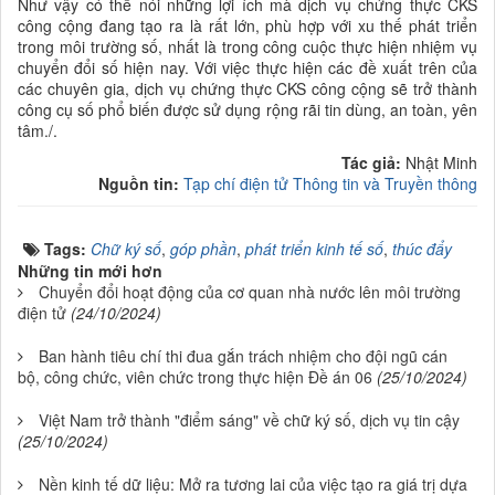
Như vậy có thể nói những lợi ích mà dịch vụ chứng thực CKS
công cộng đang tạo ra là rất lớn, phù hợp với xu thế phát triển
trong môi trường số, nhất là trong công cuộc thực hiện nhiệm vụ
chuyển đổi số hiện nay. Với việc thực hiện các đề xuất trên của
các chuyên gia, dịch vụ chứng thực CKS công cộng sẽ trở thành
công cụ số phổ biến được sử dụng rộng rãi tin dùng, an toàn, yên
tâm./.
Tác giả:
Nhật Minh
Nguồn tin:
Tạp chí điện tử Thông tin và Truyền thông
Tags:
Chữ ký số
,
góp phần
,
phát triển kinh tế số
,
thúc đẩy
Những tin mới hơn
Chuyển đổi hoạt động của cơ quan nhà nước lên môi trường
điện tử
(24/10/2024)
Ban hành tiêu chí thi đua gắn trách nhiệm cho đội ngũ cán
bộ, công chức, viên chức trong thực hiện Đề án 06
(25/10/2024)
Việt Nam trở thành "điểm sáng" về chữ ký số, dịch vụ tin cậy
(25/10/2024)
Nền kinh tế dữ liệu: Mở ra tương lai của việc tạo ra giá trị dựa