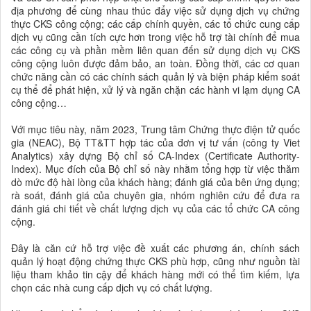
địa phương để cùng nhau thúc đẩy việc sử dụng dịch vụ chứng
thực CKS công cộng; các cấp chính quyền, các tổ chức cung cấp
dịch vụ cũng cần tích cực hơn trong việc hỗ trợ tài chính để mua
các công cụ và phần mềm liên quan đến sử dụng dịch vụ CKS
công cộng luôn được đảm bảo, an toàn. Đồng thời, các cơ quan
chức năng cần có các chính sách quản lý và biện pháp kiểm soát
cụ thể để phát hiện, xử lý và ngăn chặn các hành vi lạm dụng CA
công cộng…
Với mục tiêu này, năm 2023, Trung tâm Chứng thực điện tử quốc
gia (NEAC), Bộ TT&TT hợp tác của đơn vị tư vấn (công ty Viet
Analytics) xây dựng Bộ chỉ số CA-Index (Certificate Authority-
Index). Mục đích của Bộ chỉ số này nhằm tổng hợp từ việc thăm
dò mức độ hài lòng của khách hàng; đánh giá của bên ứng dụng;
rà soát, đánh giá của chuyên gia, nhóm nghiên cứu để đưa ra
đánh giá chi tiết về chất lượng dịch vụ của các tổ chức CA công
cộng.
Đây là căn cứ hỗ trợ việc đề xuất các phương án, chính sách
quản lý hoạt động chứng thực CKS phù hợp, cũng như nguồn tài
liệu tham khảo tin cậy để khách hàng mới có thể tìm kiếm, lựa
chọn các nhà cung cấp dịch vụ có chất lượng.