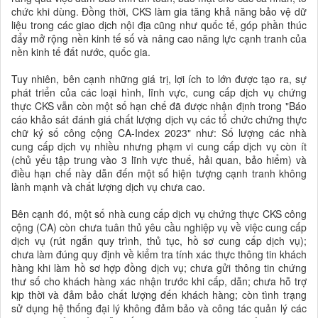
chức khi dùng. Đồng thời, CKS làm gia tăng khả năng bảo vệ dữ
liệu trong các giao dịch nội địa cũng như quốc tế, góp phần thúc
đẩy mở rộng nền kinh tế số và nâng cao năng lực cạnh tranh của
nền kinh tế đất nước, quốc gia.
Tuy nhiên, bên cạnh những giá trị, lợi ích to lớn được tạo ra, sự
phát triển của các loại hình, lĩnh vực, cung cấp dịch vụ chứng
thực CKS vẫn còn một số hạn chế đã được nhận định trong "Báo
cáo khảo sát đánh giá chất lượng dịch vụ các tổ chức chứng thực
chữ ký số công cộng CA-Index 2023" như: Số lượng các nhà
cung cấp dịch vụ nhiều nhưng phạm vi cung cấp dịch vụ còn ít
(chủ yếu tập trung vào 3 lĩnh vực thuế, hải quan, bảo hiểm) và
điều hạn chế này dẫn đến một số hiện tượng cạnh tranh không
lành mạnh và chất lượng dịch vụ chưa cao.
Bên cạnh đó, một số nhà cung cấp dịch vụ chứng thực CKS công
cộng (CA) còn chưa tuân thủ yêu cầu nghiệp vụ về việc cung cấp
dịch vụ (rút ngắn quy trình, thủ tục, hồ sơ cung cấp dịch vụ);
chưa làm đúng quy định về kiểm tra tính xác thực thông tin khách
hàng khi làm hồ sơ hợp đồng dịch vụ; chưa gửi thông tin chứng
thư số cho khách hàng xác nhận trước khi cấp, dẫn; chưa hỗ trợ
kịp thời và đảm bảo chất lượng đến khách hàng; còn tình trạng
sử dụng hệ thống đại lý không đảm bảo và công tác quản lý các