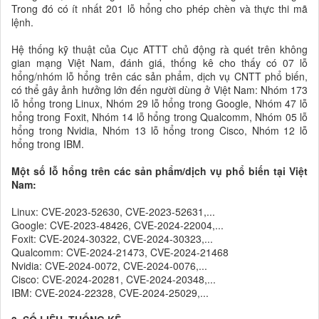
Trong đó có ít nhất 201 lỗ hổng cho phép chèn và thực thi mã
lệnh.
Hệ thống kỹ thuật của Cục ATTT chủ động rà quét trên không
gian mạng Việt Nam, đánh giá, thống kê cho thấy có 07 lỗ
hổng/nhóm lỗ hổng trên các sản phẩm, dịch vụ CNTT phổ biến,
có thể gây ảnh hưởng lớn đến người dùng ở Việt Nam: Nhóm 173
lỗ hổng trong Linux, Nhóm 29 lỗ hổng trong Google, Nhóm 47 lỗ
hổng trong Foxit, Nhóm 14 lỗ hổng trong Qualcomm, Nhóm 05 lỗ
hổng trong Nvidia, Nhóm 13 lỗ hổng trong Cisco, Nhóm 12 lỗ
hổng trong IBM.
Một số lỗ hổng trên các sản phẩm/dịch vụ phổ biến tại Việt
Nam:
Linux: CVE-2023-52630, CVE-2023-52631,...
Google: CVE-2023-48426, CVE-2024-22004,...
Foxit: CVE-2024-30322, CVE-2024-30323,...
Qualcomm: CVE-2024-21473, CVE-2024-21468
Nvidia: CVE-2024-0072, CVE-2024-0076,...
Cisco: CVE-2024-20281, CVE-2024-20348,...
IBM: CVE-2024-22328, CVE-2024-25029,...