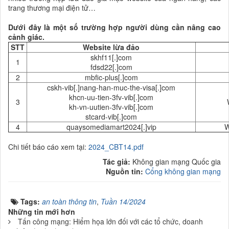
trang thương mại điện tử…
Dưới đây là một số trường hợp người dùng cần nâng cao
cảnh giác.
STT
Website lừa đảo
skhf11[.]com
1
fdsd22[.]com
2
mbfic-plus[.]com
cskh-vib[.]nang-han-muc-the-visa[.]com
khcn-uu-tien-3fv-vib[.]com
3
kh-vn-uutien-3fv-vib[.]com
stcard-vib[.]com
4
quaysomediamart2024[.]vip
W
Chi tiết báo cáo xem tại:
2024_CBT14.pdf
Tác giả:
Không gian mạng Quốc gia
Nguồn tin:
Cổng không gian mạng
Tags:
an toàn thông tin
,
Tuần 14/2024
Những tin mới hơn
Tấn công mạng: Hiểm họa lớn đối với các tổ chức, doanh