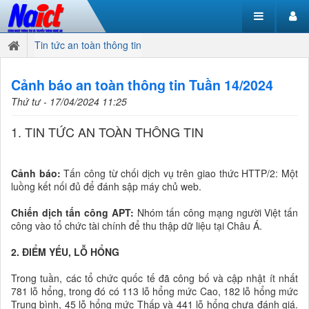
Tin tức an toàn thông tin
Cảnh báo an toàn thông tin Tuần 14/2024
Thứ tư - 17/04/2024 11:25
1. TIN TỨC AN TOÀN THÔNG TIN
Cảnh báo:
Tấn công từ chối dịch vụ trên giao thức HTTP/2: Một
luồng kết nối đủ để đánh sập máy chủ web.
Chiến dịch tấn công APT:
Nhóm tấn công mạng người Việt tấn
công vào tổ chức tài chính để thu thập dữ liệu tại Châu Á.
2. ĐIỂM YẾU, LỖ HỔNG
Trong tuần, các tổ chức quốc tế đã công bố và cập nhật ít nhất
781 lỗ hổng, trong đó có 113 lỗ hổng mức Cao, 182 lỗ hổng mức
Trung bình, 45 lỗ hổng mức Thấp và 441 lỗ hổng chưa đánh giá.