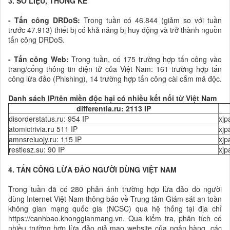
3. SỐ LIỆU, THỐNG KÊ
- Tấn công DRDoS:
Trong tuần có 46.844 (giảm so với tuần
trước 47.913) thiết bị có khả năng bị huy động và trở thành nguồn
tấn công DRDoS.
- Tấn công Web:
Trong tuần, có 175 trường hợp tấn công vào
trang/cổng thông tin điện tử của Việt Nam: 161 trường hợp tấn
công lừa đảo (Phishing), 14 trường hợp tấn công cài cắm mã độc.
Danh sách IP/tên miền độc hại có nhiều kết nối từ Việt Nam
differentia.ru: 2113 IP
disorderstatus.ru: 954 IP
xjp
atomictrivia.ru 511 IP
xjp
amnsreiuojy.ru: 115 IP
xjp
restlesz.su: 90 IP
xjp
4. TẤN CÔNG LỪA ĐẢO NGƯỜI DÙNG VIỆT NAM
Trong tuần đã có 280 phản ánh trường hợp lừa đảo do người
dùng Internet Việt Nam thông báo về Trung tâm Giám sát an toàn
không gian mạng quốc gia (NCSC) qua hệ thống tại địa chỉ
https://canhbao.khonggianmang.vn. Qua kiểm tra, phân tích có
nhiều trường hợp lừa đảo giả mạo website của ngân hàng, các