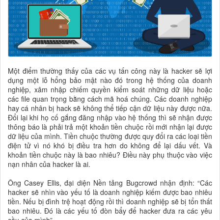
Một điểm thường thấy của các vụ tấn công này là hacker sẽ lợi
dụng một lỗ hổng bảo mật nào đó trong hệ thống của doanh
nghiệp, xâm nhập chiếm quyền kiểm soát những dữ liệu hoặc
các file quan trọng bằng cách mã hoá chúng. Các doanh nghiệp
hay cá nhân bị hack sẽ không thể tiếp cận dữ liệu này được nữa.
Đổi lại khi họ cố gắng đăng nhập vào hệ thống thì sẽ nhận được
thông báo là phải trả một khoản tiền chuộc rồi mới nhận lại được
dữ liệu của mình. Tiền chuộc thường được quy đổi ra các loại tiền
điện tử vì nó khó bị điều tra hơn do không để lại dấu vết. Và
khoản tiền chuộc này là bao nhiêu? Điều này phụ thuộc vào việc
nạn nhân của hacker là ai.
Ông Casey Ellis, đại diện Nền tảng Bugcrowd nhận định: “Các
hacker sẽ nhìn vào yếu tố là doanh nghiệp kiếm được bao nhiêu
tiền. Nếu bị đình trệ hoạt động rồi thì doanh nghiệp sẽ bị tổn thất
bao nhiêu. Đó là các yếu tố đòn bẩy để hacker đưa ra các yêu
cầu của mình”.