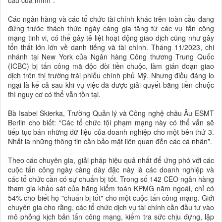
Các ngân hàng và các tổ chức tài chính khác trên toàn cầu đang
đứng trước thách thức ngày càng gia tăng từ các vụ tấn công
mạng tinh vi, có thể gây tê liệt hoạt động giao dịch cũng như gây
tổn thất lớn lớn về danh tiếng và tài chính. Tháng 11/2023, chi
nhánh tại New York của Ngân hàng Công thương Trung Quốc
(ICBC) bị tấn công mã độc đòi tiền chuộc, làm gián đoạn giao
dịch trên thị trường trái phiếu chính phủ Mỹ. Nhưng điều đáng lo
ngại là kể cả sau khi vụ việc đã được giải quyết bằng tiền chuộc
thì nguy cơ có thể vẫn tồn tại.
Bà Isabel Skierka, Trường Quản lý và Công nghệ châu Âu ESMT
Berlin cho biết: “Các tổ chức tội phạm mạng này có thể vẫn sẽ
tiếp tục bán những dữ liệu của doanh nghiệp cho một bên thứ 3.
Nhất là những thông tin cần bảo mật liên quan đến các cá nhân”.
Theo các chuyên gia, giải pháp hiệu quả nhất để ứng phó với các
cuộc tấn công ngày càng dày đặc này là các doanh nghiệp và
các tổ chức cần có sự chuẩn bị tốt. Trong số 142 CEO ngân hàng
tham gia khảo sát của hãng kiểm toán KPMG năm ngoái, chỉ có
54% cho biết họ "chuẩn bị tốt" cho một cuộc tấn công mạng. Giới
chuyên gia cho rằng, các tổ chức dịch vụ tài chính cần đầu tư vào
mô phỏng kịch bản tấn công mạng, kiểm tra sức chịu đựng, lập