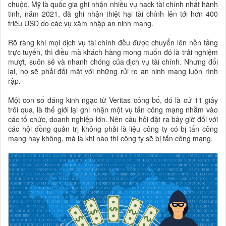
chuộc. Mỹ là quốc gia ghi nhận nhiều vụ hack tài chính nhất hành
tinh, năm 2021, đã ghi nhận thiệt hại tài chính lên tới hơn 400
triệu USD do các vụ xâm nhập an ninh mạng.
Rõ ràng khi mọi dịch vụ tài chính đều được chuyển lên nền tảng
trực tuyến, thì điều mà khách hàng mong muốn đó là trải nghiệm
mượt, suôn sẻ và nhanh chóng của dịch vụ tài chính. Nhưng đổi
lại, họ sẽ phải đối mặt với những rủi ro an ninh mạng luôn rình
rập.
Một con số đáng kinh ngạc từ Veritas công bố, đó là cứ 11 giây
trôi qua, là thế giới lại ghi nhận một vụ tấn công mạng nhằm vào
các tổ chức, doanh nghiệp lớn. Nên câu hỏi đặt ra bây giờ đối với
các hội đồng quản trị không phải là liệu công ty có bị tấn công
mạng hay không, mà là khi nào thì công ty sẽ bị tấn công mạng.