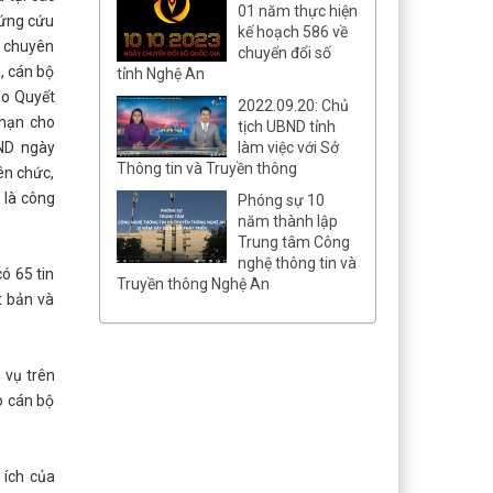
01 năm thực hiện
 ứng cứu
kế hoạch 586 về
ộ chuyên
chuyển đổi số
, cán bộ
tỉnh Nghệ An
eo Quyết
2022.09.20: Chủ
 hạn cho
tịch UBND tỉnh
làm việc với Sở
BND ngày
Thông tin và Truyền thông
ên chức,
 là công
Phóng sự 10
năm thành lập
Trung tâm Công
nghệ thông tin và
ó 65 tin
Truyền thông Nghệ An
t bản và
 vụ trên
o cán bộ
 ích của