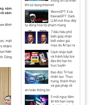
thông tin cá nhân
khi sử dụng Internet
ộng năm
WormGPT 4 và
oạch năm
KawaiiGPT: Dark
LLM mới thúc đẩy
han Bình
tự động hóa tội phạm mạng
7 dấu hiệu phổ
biến giúp nhận
ược, mặt
biết video giả
mạo do AI tạo ra
ghị nhằm
hực hiện
Cách nhận biết
và tránh bẫy lừa
ịch Công
đảo khi hẹn hò
trực tuyến
Đạo đức Trí tuệ
nhân tạo: Thực
trạng, thách thức
và giải pháp về
an toàn thông tin
5 mối nguy tiềm
ẩn khi bạn cung