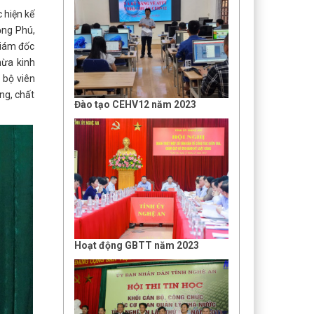
 hiện kế
ọng Phú,
Giám đốc
hừa kinh
 bộ viên
ng, chất
Đào tạo CEHV12 năm 2023
Hoạt động GBTT năm 2023