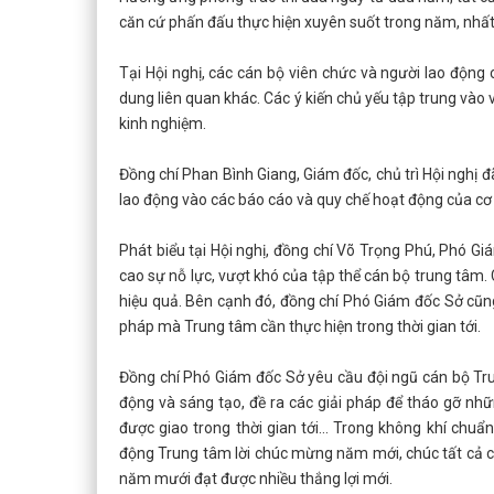
căn cứ phấn đấu thực hiện xuyên suốt trong năm, nhất
Tại Hội nghị, các cán bộ viên chức và người lao động 
dung liên quan khác. Các ý kiến chủ yếu tập trung vào 
kinh nghiệm.
Đồng chí Phan Bình Giang, Giám đốc, chủ trì Hội nghị đã
lao động vào các báo cáo và quy chế hoạt động của cơ
Phát biểu tại Hội nghị, đồng chí Võ Trọng Phú, Phó G
cao sự nỗ lực, vượt khó của tập thể cán bộ trung tâm.
hiệu quả. Bên cạnh đó, đồng chí Phó Giám đốc Sở cũng
pháp mà Trung tâm cần thực hiện trong thời gian tới.
Đồng chí Phó Giám đốc Sở yêu cầu đội ngũ cán bộ Trun
động và sáng tạo, đề ra các giải pháp để tháo gỡ nh
được giao trong thời gian tới... Trong không khí chuẩ
động Trung tâm lời chúc mừng năm mới, chúc tất cả cán
năm mưới đạt được nhiều thắng lợi mới.