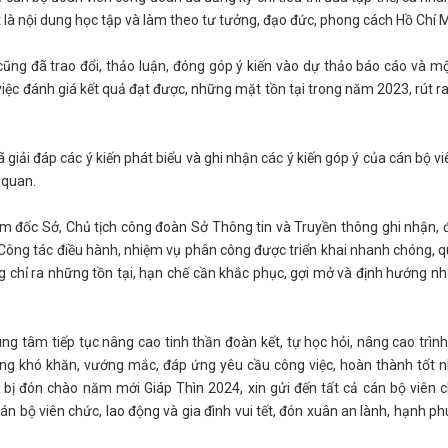
 là nội dung học tập và làm theo tư tưởng, đạo đức, phong cách Hồ Chí 
cũng đã trao đổi, thảo luận, đóng góp ý kiến vào dự thảo báo cáo và mộ
việc đánh giá kết quả đạt được, những mặt tồn tại trong năm 2023, rút ra
 giải đáp các ý kiến phát biểu và ghi nhận các ý kiến góp ý của cán bộ v
 quan.
iám đốc Sở, Chủ tịch công đoàn Sở Thông tin và Truyền thông ghi nhận, 
 Công tác điều hành, nhiệm vụ phân công được triển khai nhanh chóng, quy
 chỉ ra những tồn tại, hạn chế cần khắc phục, gợi mở và định hướng nh
g tâm tiếp tục nâng cao tinh thần đoàn kết, tự học hỏi, nâng cao trình
ững khó khăn, vướng mắc, đáp ứng yêu cầu công việc, hoàn thành tốt 
n bị đón chào năm mới Giáp Thìn 2024, xin gửi đến tất cả cán bộ viên c
 bộ viên chức, lao động và gia đình vui tết, đón xuân an lành, hạnh ph