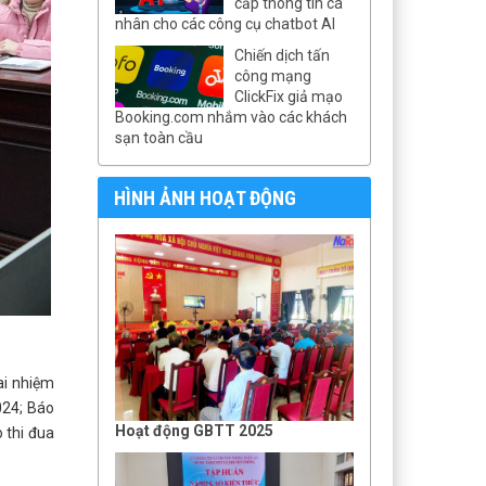
cấp thông tin cá
nhân cho các công cụ chatbot AI
Chiến dịch tấn
công mạng
ClickFix giả mạo
Booking.com nhắm vào các khách
sạn toàn cầu
HÌNH ẢNH HOẠT ĐỘNG
ai nhiệm
024; Báo
Hoạt động GBTT 2025
 thi đua