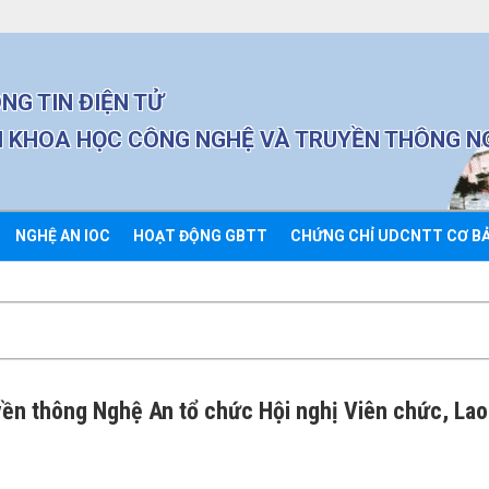
NG TIN ĐIỆN TỬ
 KHOA HỌC CÔNG NGHỆ VÀ TRUYỀN THÔNG N
NGHỆ AN IOC
HOẠT ĐỘNG GBTT
CHỨNG CHỈ UDCNTT CƠ B
yền thông Nghệ An tổ chức Hội nghị Viên chức, La