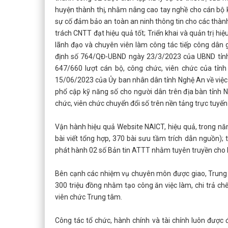
huyện thành thị, nhằm nâng cao tay nghề cho cán bộ k
sự cố đảm bảo an toàn an ninh thông tin cho các thàn
trách CNTT đạt hiệu quả tốt; Triển khai và quản trị 
lãnh đạo và chuyên viên làm công tác tiếp công dân 
định số 764/QĐ-UBND ngày 23/3/2023 của UBND tỉnh 
647/660 lượt cán bộ, công chức, viên chức của tỉn
15/06/2023 của Ủy ban nhân dân tỉnh Nghệ An về việc 
phổ cập kỹ năng số cho người dân trên địa bàn tỉnh 
chức, viên chức chuyển đổi số trên nền tảng trực tuyế
Vận hành hiệu quả Website NAICT, hiệu quả, trong năm 
bài viết tổng hợp, 370 bài sưu tầm trích dẫn nguồn);
phát hành 02 số Bản tin ATTT nhằm tuyên truyền cho
Bên cạnh các nhiệm vụ chuyên môn được giao, Trung t
300 triệu đồng nhằm tạo công ăn việc làm, chi trả c
viên chức Trung tâm.
Công tác tổ chức, hành chính và tài chính luôn được 