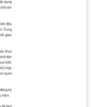
yển dụng
 chế còn
viên đều
ác Trung
ết, giao
iệc thực
 chế dân
ợc biết,
phù hợp,
 cơ quan
 đăng ký
ầu năm.
n để làm