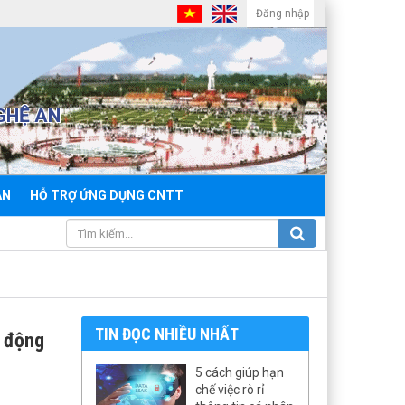
Đăng nhập
GHỆ AN
ẢN
HỖ TRỢ ỨNG DỤNG CNTT
TIN ĐỌC NHIỀU NHẤT
o động
5 cách giúp hạn
chế việc rò rỉ