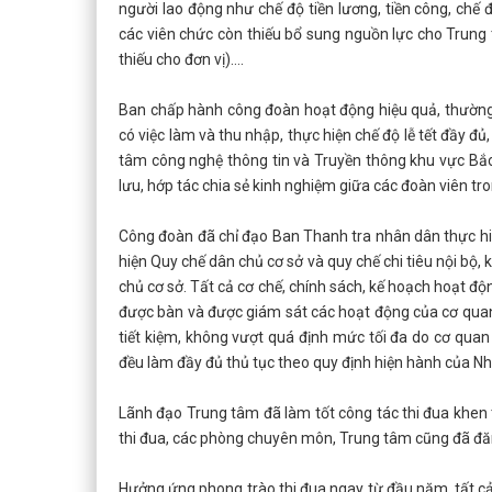
người lao động như chế độ tiền lương, tiền công, ch
các viên chức còn thiếu bổ sung nguồn lực cho Trung
thiếu cho đơn vị)….
Ban chấp hành công đoàn hoạt động hiệu quả, thường 
có việc làm và thu nhập, thực hiện chế độ lễ tết đầy đ
tâm công nghệ thông tin và Truyền thông khu vực Bắc
lưu, hớp tác chia sẻ kinh nghiệm giữa các đoàn viên tr
Công đoàn đã chỉ đạo Ban Thanh tra nhân dân thực hiệ
hiện Quy chế dân chủ cơ sở và quy chế chi tiêu nội bộ
chủ cơ sở. Tất cả cơ chế, chính sách, kế hoạch hoạt độ
được bàn và được giám sát các hoạt động của cơ quan
tiết kiệm, không vượt quá định mức tối đa do cơ qua
đều làm đầy đủ thủ tục theo quy định hiện hành của Nhà
Lãnh đạo Trung tâm đã làm tốt công tác thi đua khen 
thi đua, các phòng chuyên môn, Trung tâm cũng đã đă
Hưởng ứng phong trào thi đua ngay từ đầu năm, tất cả 