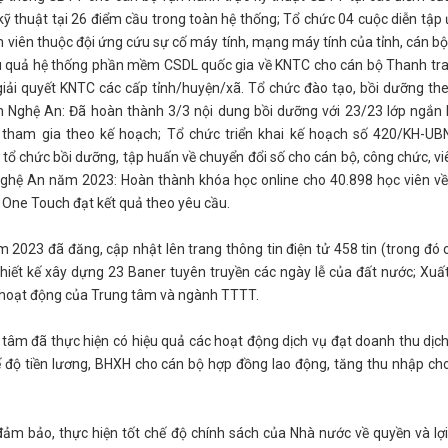
ỹ thuật tại 26 điểm cầu trong toàn hệ thống; Tổ chức 04 cuộc diễn tập
h viên thuộc đội ứng cứu sự cố máy tính, mạng máy tính của tỉnh, cán b
hiệu quả hệ thống phần mềm CSDL quốc gia về KNTC cho cán bộ Thanh tra
giải quyết KNTC các cấp tỉnh/huyện/xã. Tổ chức đào tạo, bồi dưỡng th
Nghệ An: Đã hoàn thành 3/3 nội dung bồi dưỡng với 23/23 lớp ngắn
h tham gia theo kế hoạch; Tổ chức triển khai kế hoạch số 420/KH-U
tổ chức bồi dưỡng, tập huấn về chuyển đổi số cho cán bộ, công chức, vi
Nghệ An năm 2023: Hoàn thành khóa học online cho 40.898 học viên về
n One Touch đạt kết quả theo yêu cầu.
2023 đã đăng, cập nhật lên trang thông tin điện tử 458 tin (trong đó c
 thiết kế xây dựng 23 Baner tuyên truyền các ngày lễ của đất nước; Xuấ
 hoạt động của Trung tâm và ngành TTTT.
âm đã thực hiện có hiệu quả các hoạt động dịch vụ đạt doanh thu dịch
hế độ tiền lương, BHXH cho cán bộ hợp đồng lao động, tăng thu nhập ch
đảm bảo, thực hiện tốt chế độ chính sách của Nhà nước về quyền và lợi