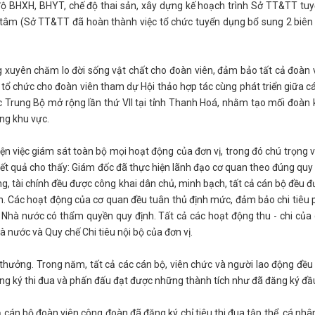
ế độ BHXH, BHYT, chế độ thai sản, xây dựng kế hoạch trình Sở TT&TT tu
 tâm (Sở TT&TT đã hoàn thành việc tổ chức tuyển dụng bổ sung 2 biên
xuyên chăm lo đời sống vật chất cho đoàn viên, đảm bảo tất cả đoàn 
ủ, tổ chức cho đoàn viên tham dự Hội thảo hợp tác cùng phát triển giữa c
 Trung Bộ mở rộng lần thứ VII tại tỉnh Thanh Hoá, nhằm tạo mối đoàn k
ong khu vực.
n việc giám sát toàn bộ mọi hoạt động của đơn vị, trong đó chú trọng v
, kết quả cho thấy: Giám đốc đã thực hiện lãnh đạo cơ quan theo đúng quy
ng, tài chính đều được công khai dân chủ, minh bạch, tất cả cán bộ đều đư
. Các hoạt động của cơ quan đều tuân thủ định mức, đảm bảo chi tiêu 
n Nhà nước có thẩm quyền quy định. Tất cả các hoạt động thu - chi của
 nước và Quy chế Chi tiêu nội bộ của đơn vị.
thưởng. Trong năm, tất cả các cán bộ, viên chức và người lao động đều
ng ký thi đua và phấn đấu đạt được những thành tích như đã đăng ký đ
cán bộ đoàn viên công đoàn đã đăng ký chỉ tiêu thi đua tập thể, cá nhâ