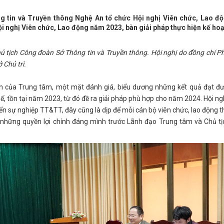
 tin và Truyền thông Nghệ An tổ chức Hội nghị Viên chức, Lao đ
ội nghị Viên chức, Lao động năm 2023, bàn giải pháp thực hiện kế h
ủ tịch Công đoàn Sở Thông tin và Truyền thông. Hội nghị do đồng chí P
 Chủ trì.
iên của Trung tâm, một mặt đánh giá, biểu dương những kết quả đạt đ
, tồn tại năm 2023, từ đó đề ra giải pháp phù hợp cho năm 2024. Hội n
iển sự nghiệp TT&TT, đây cũng là dịp để mỗi cán bộ viên chức, lao động t
ề những quyền lợi chính đáng mình trước Lãnh đạo Trung tâm và Chủ t