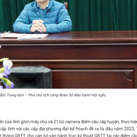
đốc Trung tâm – Phó chủ tịch công đoàn Sở điều hành Hội nghị.
tuyến của tỉnh gồm máy chủ và 21 bộ camera điểm cầu cấp huyện, thực hiện
cấp tỉnh với các cấp địa phương đạt kế hoạch đề ra từ đầu năm 2023;
 hệ thống GBTT cho cán bộ vận hành trực kỹ thuật GBTT tại các điểm cầu