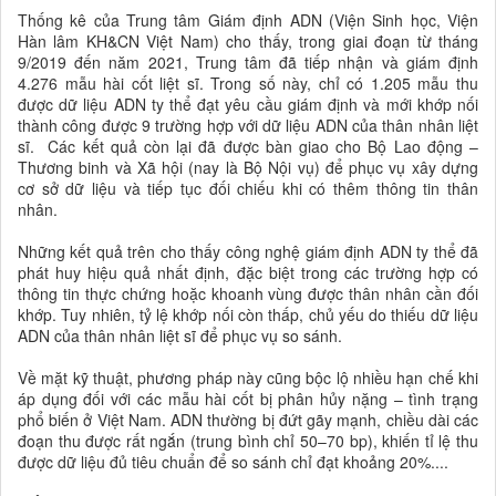
Thống kê của Trung tâm Giám định ADN (Viện Sinh học, Viện
Hàn lâm KH&CN Việt Nam) cho thấy, trong giai đoạn từ tháng
9/2019 đến năm 2021, Trung tâm đã tiếp nhận và giám định
4.276 mẫu hài cốt liệt sĩ. Trong số này, chỉ có 1.205 mẫu thu
được dữ liệu ADN ty thể đạt yêu cầu giám định và mới khớp nối
thành công được 9 trường hợp với dữ liệu ADN của thân nhân liệt
sĩ. Các kết quả còn lại đã được bàn giao cho Bộ Lao động –
Thương binh và Xã hội (nay là Bộ Nội vụ) để phục vụ xây dựng
cơ sở dữ liệu và tiếp tục đối chiếu khi có thêm thông tin thân
nhân.
Những kết quả trên cho thấy công nghệ giám định ADN ty thể đã
phát huy hiệu quả nhất định, đặc biệt trong các trường hợp có
thông tin thực chứng hoặc khoanh vùng được thân nhân cần đối
khớp. Tuy nhiên, tỷ lệ khớp nối còn thấp, chủ yếu do thiếu dữ liệu
ADN của thân nhân liệt sĩ để phục vụ so sánh.
Về mặt kỹ thuật, phương pháp này cũng bộc lộ nhiều hạn chế khi
áp dụng đối với các mẫu hài cốt bị phân hủy nặng – tình trạng
phổ biến ở Việt Nam. ADN thường bị đứt gãy mạnh, chiều dài các
đoạn thu được rất ngắn (trung bình chỉ 50–70 bp), khiến tỉ lệ thu
được dữ liệu đủ tiêu chuẩn để so sánh chỉ đạt khoảng 20%....