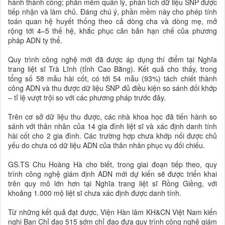
hành thành công; phần mềm quản lý, phân tích dữ liệu SNP được
tiếp nhận và làm chủ. Đáng chú ý, phần mềm này cho phép tính
toán quan hệ huyết thống theo cả dòng cha và dòng mẹ, mở
rộng tới 4–5 thế hệ, khắc phục căn bản hạn chế của phương
pháp ADN ty thể.
Quy trình công nghệ mới đã được áp dụng thí điểm tại Nghĩa
trang liệt sĩ Trà Lĩnh (tỉnh Cao Bằng). Kết quả cho thấy, trong
tổng số 58 mẫu hài cốt, có tới 54 mẫu (93%) tách chiết thành
công ADN và thu được dữ liệu SNP đủ điều kiện so sánh đối khớp
– tỉ lệ vượt trội so với các phương pháp trước đây.
Trên cơ sở dữ liệu thu được, các nhà khoa học đã tiến hành so
sánh với thân nhân của 14 gia đình liệt sĩ và xác định danh tính
hài cốt cho 2 gia đình. Các trường hợp chưa khớp nối được chủ
yếu do chưa có dữ liệu ADN của thân nhân phục vụ đối chiếu.
GS.TS Chu Hoàng Hà cho biết, trong giai đoạn tiếp theo, quy
trình công nghệ giám định ADN mới dự kiến sẽ được triển khai
trên quy mô lớn hơn tại Nghĩa trang liệt sĩ Rồng Giềng, với
khoảng 1.000 mộ liệt sĩ chưa xác định được danh tính.
Từ những kết quả đạt được, Viện Hàn lâm KH&CN Việt Nam kiến
nghị Ban Chỉ đạo 515 sớm chỉ đạo đưa quy trình công nghệ giám