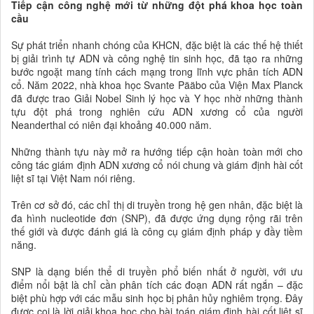
Tiếp cận công nghệ mới từ những đột phá khoa học toàn
cầu
Sự phát triển nhanh chóng của KHCN, đặc biệt là các thế hệ thiết
bị giải trình tự ADN và công nghệ tin sinh học, đã tạo ra những
bước ngoặt mang tính cách mạng trong lĩnh vực phân tích ADN
cổ. Năm 2022, nhà khoa học Svante Pääbo của Viện Max Planck
đã được trao Giải Nobel Sinh lý học và Y học nhờ những thành
tựu đột phá trong nghiên cứu ADN xương cổ của người
Neanderthal có niên đại khoảng 40.000 năm.
Những thành tựu này mở ra hướng tiếp cận hoàn toàn mới cho
công tác giám định ADN xương cổ nói chung và giám định hài cốt
liệt sĩ tại Việt Nam nói riêng.
Trên cơ sở đó, các chỉ thị di truyền trong hệ gen nhân, đặc biệt là
đa hình nucleotide đơn (SNP), đã được ứng dụng rộng rãi trên
thế giới và được đánh giá là công cụ giám định pháp y đầy tiềm
năng.
SNP là dạng biến thể di truyền phổ biến nhất ở người, với ưu
điểm nổi bật là chỉ cần phân tích các đoạn ADN rất ngắn – đặc
biệt phù hợp với các mẫu sinh học bị phân hủy nghiêm trọng. Đây
được coi là lời giải khoa học cho bài toán giám định hài cốt liệt sĩ