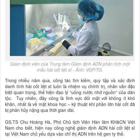
Giám định viên của Trung tâm Giám định ADN phân tích một
mẫu hài cốt liệt sĩ - Ảnh: VGP/TG.
Trong nhiều năm qua, công tác tìm kiếm, quy tập và xác định
danh tính hài cốt liệt sĩ luôn là nhiệm vụ chính trị, nhân văn đặc
biệt quan trọng, thể hiện đạo lý “uống nước nhớ nguồn” của dân
tộc. Tuy nhiên, đây cũng là lĩnh vực đối mặt với không ít khó
khăn, nhất là về mặt khoa học – kỹ thuật khi phần lớn hài cốt đã
bị phân hủy nặng qua thời gian dài.
GS.TS Chu Hoàng Hà, Phó Chủ tịch Viện Hàn lâm KH&CN Việt
Nam cho biết, hiện nay công nghệ giám định ADN hài cốt liệt sĩ
tại Việt Nam chủ yếu dựa vào chỉ thị ADN trên hệ gen ty thể.