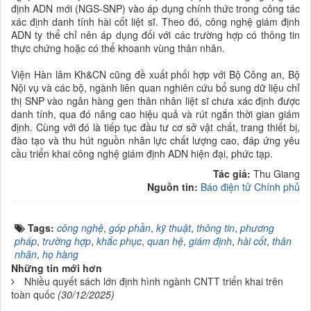
định ADN mới (NGS-SNP) vào áp dụng chính thức trong công tác
xác định danh tính hài cốt liệt sĩ. Theo đó, công nghệ giám định
ADN ty thể chỉ nên áp dụng đối với các trường hợp có thông tin
thực chứng hoặc có thể khoanh vùng thân nhân.
Viện Hàn lâm Kh&CN cũng đề xuất phối hợp với Bộ Công an, Bộ
Nội vụ và các bộ, ngành liên quan nghiên cứu bổ sung dữ liệu chỉ
thị SNP vào ngân hàng gen thân nhân liệt sĩ chưa xác định được
danh tính, qua đó nâng cao hiệu quả và rút ngắn thời gian giám
định. Cùng với đó là tiếp tục đầu tư cơ sở vật chất, trang thiết bị,
đào tạo và thu hút nguồn nhân lực chất lượng cao, đáp ứng yêu
cầu triển khai công nghệ giám định ADN hiện đại, phức tạp.
Tác giả:
Thu Giang
Nguồn tin:
Báo điện tử Chính phủ
Tags:
công nghệ
,
góp phần
,
kỹ thuật
,
thông tin
,
phương
pháp
,
trường hợp
,
khắc phục
,
quan hệ
,
giám định
,
hài cốt
,
thân
nhân
,
họ hàng
Những tin mới hơn
Nhiều quyết sách lớn định hình ngành CNTT triển khai trên
toàn quốc
(30/12/2025)