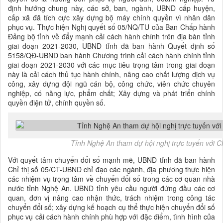
định hướng chung này, các sở, ban, ngành, UBND cấp huyện,
cấp xã đã tích cực xây dựng bộ máy chính quyền vì nhân dân
phục vụ. Thực hiện Nghị quyết số 05/NQ/TU của Ban Chấp hành
Đảng bộ tỉnh về đẩy mạnh cải cách hành chính trên địa bàn tỉnh
giai đoạn 2021-2030, UBND tỉnh đã ban hành Quyết định số
5158/QĐ-UBND ban hành Chương trình cải cách hành chính tỉnh
giai đoạn 2021-2030 với các mục tiêu trọng tâm trong giai đoạn
này là cải cách thủ tục hành chính, nâng cao chất lượng dịch vụ
công, xây dựng đội ngũ cán bộ, công chức, viên chức chuyên
nghiệp, có năng lực, phẩm chất; Xây dựng và phát triển chính
quyền điện tử, chính quyền số.
Tỉnh Nghệ An tham dự hội nghị trực tuyến với C
Với quyết tâm chuyển đổi số mạnh mẽ, UBND tỉnh đã ban hành
Chỉ thị số 05/CT-UBND chỉ đạo các ngành, địa phương thực hiện
các nhiệm vụ trọng tâm về chuyển đổi số trong các cơ quan nhà
nước tỉnh Nghệ An. UBND tỉnh yêu cầu người đứng đầu các cơ
quan, đơn vị nâng cao nhận thức, trách nhiệm trong công tác
chuyển đổi số; xây dựng kế hoạch cụ thể thực hiện chuyển đổi số
phục vụ cải cách hành chính phù hợp với đặc điểm, tình hình của