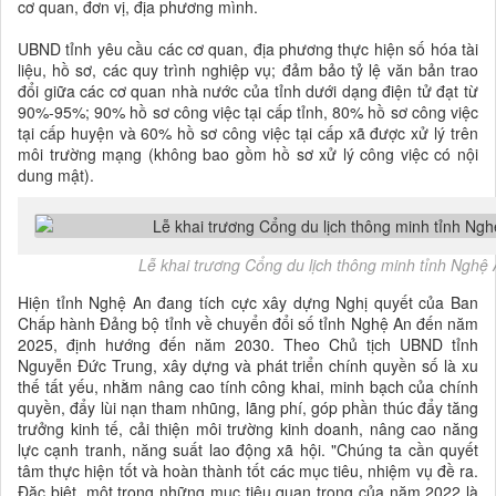
cơ quan, đơn vị, địa phương mình.
UBND tỉnh yêu cầu các cơ quan, địa phương thực hiện số hóa tài
liệu, hồ sơ, các quy trình nghiệp vụ; đảm bảo tỷ lệ văn bản trao
đổi giữa các cơ quan nhà nước của tỉnh dưới dạng điện tử đạt từ
90%-95%; 90% hồ sơ công việc tại cấp tỉnh, 80% hồ sơ công việc
tại cấp huyện và 60% hồ sơ công việc tại cấp xã được xử lý trên
môi trường mạng (không bao gồm hồ sơ xử lý công việc có nội
dung mật).
Lễ khai trương Cổng du lịch thông minh tỉnh Ngh
Hiện tỉnh Nghệ An đang tích cực xây dựng Nghị quyết của Ban
Chấp hành Đảng bộ tỉnh về chuyển đổi số tỉnh Nghệ An đến năm
2025, định hướng đến năm 2030. Theo Chủ tịch UBND tỉnh
Nguyễn Đức Trung, xây dựng và phát triển chính quyền số là xu
thế tất yếu, nhằm nâng cao tính công khai, minh bạch của chính
quyền, đẩy lùi nạn tham nhũng, lãng phí, góp phần thúc đẩy tăng
trưởng kinh tế, cải thiện môi trường kinh doanh, nâng cao năng
lực cạnh tranh, năng suất lao động xã hội. "Chúng ta cần quyết
tâm thực hiện tốt và hoàn thành tốt các mục tiêu, nhiệm vụ đề ra.
Đặc biệt, một trong những mục tiêu quan trọng của năm 2022 là