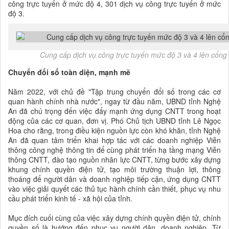
công trực tuyến ở mức độ 4, 301 dịch vụ công trực tuyến ở mức
độ 3.
Cung cấp dịch vụ công trực tuyến mức độ 3 và 4 lên cổng 
Chuyển đổi số toàn diện, mạnh mẽ
Năm 2022, với chủ đề "Tập trung chuyển đổi số trong các cơ
quan hành chính nhà nước", ngay từ đầu năm, UBND tỉnh Nghệ
An đã chú trọng đến việc đẩy mạnh ứng dụng CNTT trong hoạt
động của các cơ quan, đơn vị. Phó Chủ tịch UBND tỉnh Lê Ngọc
Hoa cho rằng, trong điều kiện nguồn lực còn khó khăn, tỉnh Nghệ
An đã quan tâm triển khai hợp tác với các doanh nghiệp Viễn
thông công nghệ thông tin để cùng phát triển hạ tầng mạng Viễn
thông CNTT, đào tạo nguồn nhân lực CNTT, từng bước xây dựng
khung chính quyền điện tử, tạo môi trường thuận lợi, thông
thoáng để người dân và doanh nghiệp tiếp cận, ứng dụng CNTT
vào việc giải quyết các thủ tục hành chính cần thiết, phục vụ nhu
cầu phát triển kinh tế - xã hội của tỉnh.
Mục đích cuối cùng của việc xây dựng chính quyền điện tử, chính
quyền số là hướng đến phục vụ người dân, doanh nghiệp. Từ