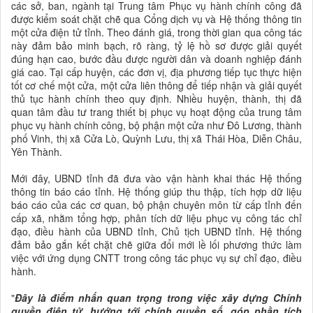
các sở, ban, ngành tại Trung tâm Phục vụ hành chính công đã
được kiểm soát chặt chẽ qua Cổng dịch vụ và Hệ thống thông tin
một cửa điện tử tỉnh. Theo đánh giá, trong thời gian qua công tác
này đảm bảo minh bạch, rõ ràng, tỷ lệ hồ sơ được giải quyết
đúng hạn cao, bước đầu được người dân và doanh nghiệp đánh
giá cao. Tại cấp huyện, các đơn vị, địa phương tiếp tục thực hiện
tốt cơ chế một cửa, một cửa liên thông để tiếp nhận và giải quyết
thủ tục hành chính theo quy định. Nhiều huyện, thành, thị đã
quan tâm đầu tư trang thiết bị phục vụ hoạt động của trung tâm
phục vụ hành chính công, bộ phận một cửa như Đô Lương, thành
phố Vinh, thị xã Cửa Lò, Quỳnh Lưu, thị xã Thái Hòa, Diễn Châu,
Yên Thành.
Mới đây, UBND tỉnh đã đưa vào vận hành khai thác Hệ thống
thông tin báo cáo tỉnh. Hệ thống giúp thu thập, tích hợp dữ liệu
báo cáo của các cơ quan, bộ phận chuyên môn từ cấp tỉnh đến
cấp xã, nhằm tổng hợp, phân tích dữ liệu phục vụ công tác chỉ
đạo, điều hành của UBND tỉnh, Chủ tịch UBND tỉnh. Hệ thống
đảm bảo gắn kết chặt chẽ giữa đổi mới lề lối phương thức làm
việc với ứng dụng CNTT trong công tác phục vụ sự chỉ đạo, điều
hành.
"
Đây là điểm nhấn quan trọng trong việc xây dựng Chính
quyền điện tử, hướng tới chính quyền số, góp phần tích