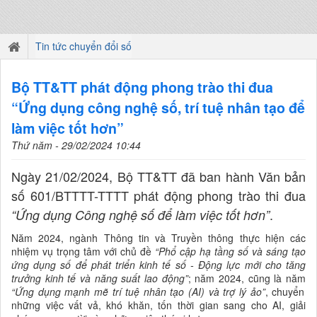
Tin tức chuyển đổi số
Bộ TT&TT phát động phong trào thi đua
“Ứng dụng công nghệ số, trí tuệ nhân tạo để
làm việc tốt hơn”
Thứ năm - 29/02/2024 10:44
Ngày 21/02/2024, Bộ TT&TT đã ban hành Văn bản
số 601/BTTTT-TTTT phát động phong trào thi đua
.
“Ứng dụng Công nghệ số để làm việc tốt hơn”
Năm 2024, ngành Thông tin và Truyền thông thực hiện các
nhiệm vụ trọng tâm với chủ đề
“Phổ cập hạ tầng số và sáng tạo
ứng dụng số để phát triển kinh tế số - Động lực mới cho tăng
trưởng kinh tế và năng suất lao động”
; năm 2024, cũng là năm
“Ứng dụng mạnh mẽ trí tuệ nhân tạo (AI) và trợ lý ảo”
, chuyển
những việc vất vả, khó khăn, tốn thời gian sang cho AI, giải