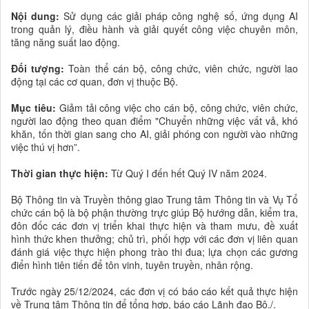
Nội dung:
Sử dụng các giải pháp công nghệ số, ứng dụng AI
trong quản lý, điều hành và giải quyết công việc chuyên môn,
tăng năng suất lao động.
Đối tượng:
Toàn thể cán bộ, công chức, viên chức, người lao
động tại các cơ quan, đơn vị thuộc Bộ.
Mục tiêu:
Giảm tải công việc cho cán bộ, công chức, viên chức,
người lao động theo quan điểm "Chuyển những việc vất vả, khó
khăn, tốn thời gian sang cho AI, giải phóng con người vào những
việc thú vị hơn”.
Thời gian thực hiện:
Từ Quý I đến hết Quý IV năm 2024.
Bộ Thông tin và Truyền thông giao Trung tâm Thông tin và Vụ Tổ
chức cán bộ là bộ phận thường trực giúp Bộ hướng dẫn, kiểm tra,
đôn đốc các đơn vị triển khai thực hiện và tham mưu, đề xuất
hình thức khen thưởng; chủ trì, phối hợp với các đơn vị liên quan
đánh giá việc thực hiện phong trào thi đua; lựa chọn các gương
điển hình tiên tiến để tôn vinh, tuyên truyền, nhân rộng.
Trước ngày 25/12/2024, các đơn vị có báo cáo kết quả thực hiện
về Trung tâm Thông tin để tổng hợp, báo cáo Lãnh đạo Bộ./.