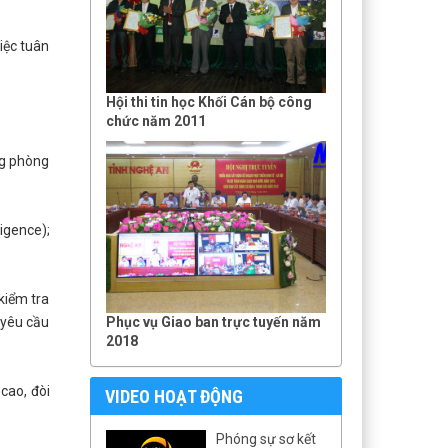
iệc tuân
Hội thi tin học Khối Cán bộ công
chức năm 2011
ng phòng
igence);
kiểm tra
Phục vụ Giao ban trực tuyến năm
 yêu cầu
2018
cao, đòi
VIDEO HOẠT ĐỘNG
Phóng sự sơ kết