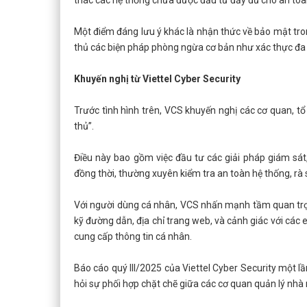
thác các hệ thống chưa được đầu tư đầy đủ cho an toàn
Một điểm đáng lưu ý khác là nhận thức về bảo mật tro
thủ các biện pháp phòng ngừa cơ bản như xác thực đa y
Khuyến nghị từ Viettel Cyber Security
Trước tình hình trên, VCS khuyến nghị các cơ quan, 
thủ”.
Điều này bao gồm việc đầu tư các giải pháp giám sát,
đồng thời, thường xuyên kiểm tra an toàn hệ thống, rà s
Với người dùng cá nhân, VCS nhấn mạnh tầm quan trọn
kỹ đường dẫn, địa chỉ trang web, và cảnh giác với các
cung cấp thông tin cá nhân.
Báo cáo quý III/2025 của Viettel Cyber Security một l
hỏi sự phối hợp chặt chẽ giữa các cơ quan quản lý nh