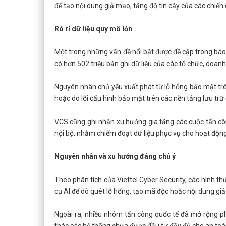
để tạo nội dung giả mạo, tăng độ tin cậy của các chiến 
Rò rỉ dữ liệu quy mô lớn
Một trong những vấn đề nổi bật được đề cập trong báo c
có hơn 502 triệu bản ghi dữ liệu của các tổ chức, doan
Nguyên nhân chủ yếu xuất phát từ lỗ hổng bảo mật trên
hoặc do lỗi cấu hình bảo mật trên các nền tảng lưu tr
VCS cũng ghi nhận xu hướng gia tăng các cuộc tấn cô
nội bộ, nhằm chiếm đoạt dữ liệu phục vụ cho hoạt động 
Nguyên nhân và xu hướng đáng chú ý
Theo phân tích của Viettel Cyber Security, các hình th
cụ AI để dò quét lỗ hổng, tạo mã độc hoặc nội dung gi
Ngoài ra, nhiều nhóm tấn công quốc tế đã mở rộng 