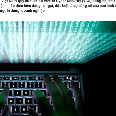
i Việt Nam quý III/2025 do Viettel Cyber Security (VCS) công bố, chỉ 
 nhiều diễn biến đáng lo ngại, đặc biệt là sự bùng nổ của các hình 
u người dùng, doanh nghiệp.