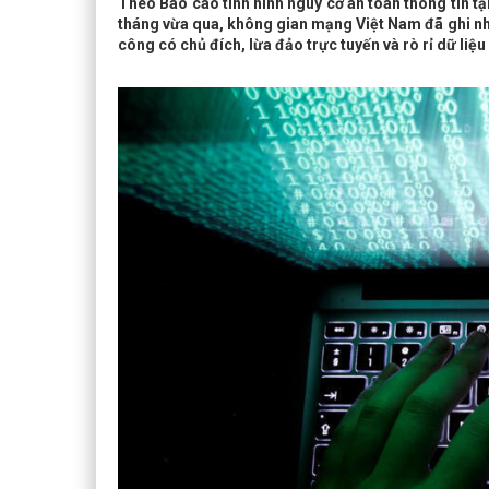
Theo Báo cáo tình hình nguy cơ an toàn thông tin tạ
tháng vừa qua, không gian mạng Việt Nam đã ghi nhận
công có chủ đích, lừa đảo trực tuyến và rò rỉ dữ liệ