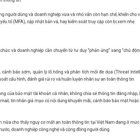
 thông tin.
ng người dùng và doanh nghiệp vừa và nhỏ vẫn còn hạn chế, khiến cho v
ếu tố (MFA), cập nhật bản vá, hay kiểm soát truy cập còn bị xem nhẹ.
tổ chức và doanh nghiệp cần chuyển từ tư duy “phản ứng” sang “chủ độ
 cảnh báo sớm, quản lý lỗ hổng và phân tích mối đe dọa (Threat Intell
oát cấu hình, đánh giá rủi ro và huấn luyện nhân sự an toàn thông tin.
g của bảo mật tài khoản cá nhân, không chia sẻ thông tin đăng nhập, 
 email, tin nhắn giả mạo có nội dung khuyến mãi, cảnh báo bảo mật hoặc
ần nữa cho thấy nguy cơ mất an toàn thông tin tại Việt Nam đang ở mức 
à nước, doanh nghiệp công nghệ và cộng đồng người dùng.