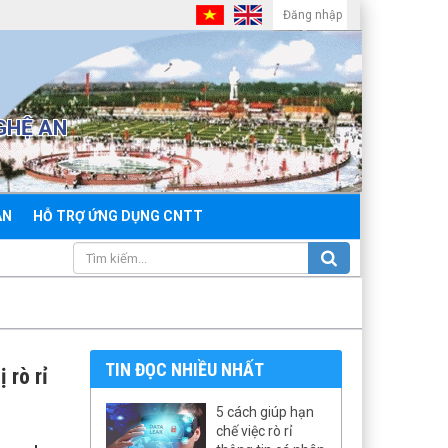
Đăng nhập
GHỆ AN
ẢN
HỖ TRỢ ỨNG DỤNG CNTT
TIN ĐỌC NHIỀU NHẤT
 rò rỉ
5 cách giúp hạn
chế việc rò rỉ