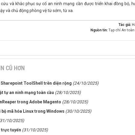
 cứu và khắc phục sự cố an ninh mạng cần được triển khai đồng bộ, h
ậy và chủ động phòng vệ từ sớm, từ xa.
Tác giả:
H
Nguồn tin:
Tạp chí An toàn 
IN CŨ HƠN
 Sharepoint ToolShell trên diện rộng
(24/10/2025)
ật tự an ninh mạng toàn cầu
(28/10/2025)
ionReaper trong Adobe Magento
(28/10/2025)
hi bộ mã hóa Linux trong Windows
(30/10/2025)
(31/10/2025)
 trực tuyến
(31/10/2025)