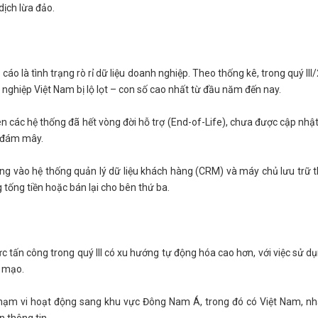
dịch lừa đảo.
áo là tình trạng rò rỉ dữ liệu doanh nghiệp. Theo thống kê, trong quý III
h nghiệp Việt Nam bị lộ lọt – con số cao nhất từ đầu năm đến nay.
 các hệ thống đã hết vòng đời hỗ trợ (End-of-Life), chưa được cập nhật
ữ đám mây.
ng vào hệ thống quản lý dữ liệu khách hàng (CRM) và máy chủ lưu trữ t
tống tiền hoặc bán lại cho bên thứ ba.
ức tấn công trong quý III có xu hướng tự động hóa cao hơn, với việc sử d
ả mạo.
phạm vi hoạt động sang khu vực Đông Nam Á, trong đó có Việt Nam, n