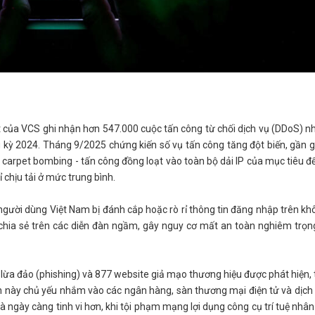
sát của VCS ghi nhận hơn 547.000 cuộc tấn công từ chối dịch vụ (DDoS) 
 kỳ 2024. Tháng 9/2025 chứng kiến số vụ tấn công tăng đột biến, gần g
à carpet bombing - tấn công đồng loạt vào toàn bộ dải IP của mục tiêu để
ỉ chịu tải ở mức trung bình.
 người dùng Việt Nam bị đánh cắp hoặc rò rỉ thông tin đăng nhập trên kh
chia sẻ trên các diễn đàn ngầm, gây nguy cơ mất an toàn nghiêm trọng
n lừa đảo (phishing) và 877 website giả mạo thương hiệu được phát hiện, 
ch này chủ yếu nhắm vào các ngân hàng, sàn thương mại điện tử và dịch
à ngày càng tinh vi hơn, khi tội phạm mạng lợi dụng công cụ trí tuệ nhân 