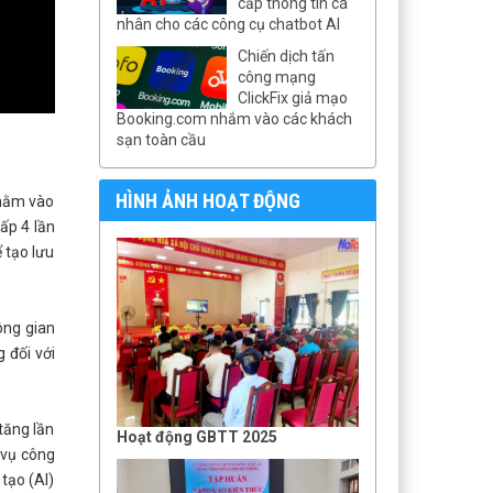
cấp thông tin cá
nhân cho các công cụ chatbot AI
Chiến dịch tấn
công mạng
ClickFix giả mạo
Booking.com nhắm vào các khách
sạn toàn cầu
HÌNH ẢNH HOẠT ĐỘNG
nhằm vào
ấp 4 lần
 tạo lưu
ông gian
 đối với
tăng lần
Hoạt động GBTT 2025
 vụ công
tạo (AI)