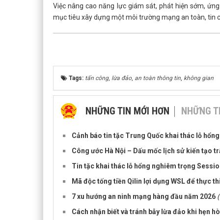
Việc nâng cao năng lực giám sát, phát hiện sớm, ứng
mục tiêu xây dựng một môi trường mạng an toàn, tin c
Tags:
tấn công
,
lừa đảo
,
an toàn thông tin
,
không gian
NHỮNG TIN MỚI HƠN
NHỮNG T
Cảnh báo tin tặc Trung Quốc khai thác lỗ hổng
Công ước Hà Nội – Dấu mốc lịch sử kiến tạo tr
Tin tặc khai thác lỗ hổng nghiêm trọng Sess
Mã độc tống tiền Qilin lợi dụng WSL để thực t
7 xu hướng an ninh mạng hàng đầu năm 2026
Cách nhận biết và tránh bẫy lừa đảo khi hẹn hò