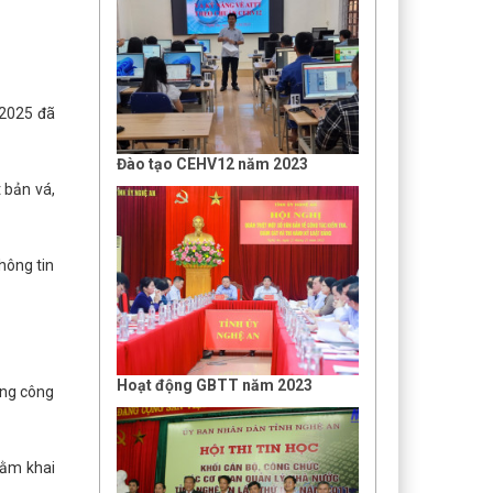
/2025 đã
Đào tạo CEHV12 năm 2023
 bản vá,
hông tin
Hoạt động GBTT năm 2023
ụng công
hằm khai