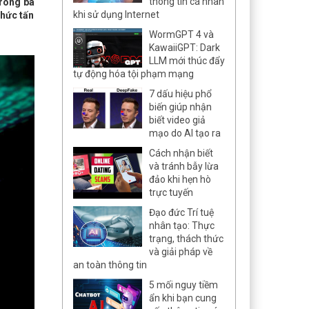
thông tin cá nhân
trong ba
khi sử dụng Internet
thức tấn
WormGPT 4 và
KawaiiGPT: Dark
LLM mới thúc đẩy
tự động hóa tội phạm mạng
7 dấu hiệu phổ
biến giúp nhận
biết video giả
mạo do AI tạo ra
Cách nhận biết
và tránh bẫy lừa
đảo khi hẹn hò
trực tuyến
Đạo đức Trí tuệ
nhân tạo: Thực
trạng, thách thức
và giải pháp về
an toàn thông tin
5 mối nguy tiềm
ẩn khi bạn cung