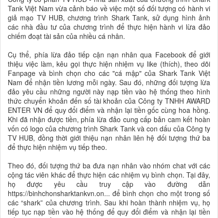
Tank Việt Nam vừa cảnh báo về việc một số đối tượng có hành vi
giả mạo TV HUB, chương trình Shark Tank, sử dụng hình ảnh
các nhà đầu tư của chương trình để thực hiện hành vi lừa đảo
chiếm đoạt tài sản của nhiều cá nhân.
Cụ thể, phía lừa đảo tiếp cận nạn nhân qua Facebook để giới
thiệu việc làm, kêu gọi thực hiện nhiệm vụ like (thích), theo dõi
Fanpage và bình chọn cho các "cá mập" của Shark Tank Việt
Nam để nhận tiền lương mỗi ngày. Sau đó, những đối tượng lừa
đảo yêu cầu những người này nạp tiền vào hệ thống theo hình
thức chuyển khoản đến số tài khoản của Công ty TNHH AWARD
ENTER VN để quy đổi điểm và nhận lại tiền gốc cùng hoa hồng.
Khi đã nhận được tiền, phía lừa đảo cung cấp bản cam kết hoàn
vốn có logo của chương trình Shark Tank và con dấu của Công ty
TV HUB, đồng thời giới thiệu nạn nhân liên hệ đối tượng thứ ba
để thực hiện nhiệm vụ tiếp theo.
Theo đó, đối tượng thứ ba đưa nạn nhân vào nhóm chat với các
cộng tác viên khác để thực hiện các nhiệm vụ bình chọn. Tại đây,
họ được yêu cầu truy cập vào đường dẫn
https://binhchonsharktankvn.on... để bình chọn cho một trong số
các “shark” của chương trình. Sau khi hoàn thành nhiệm vụ, họ
tiếp tục nạp tiền vào hệ thống để quy đổi điểm và nhận lại tiền