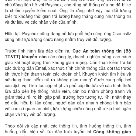
chủ động liên hệ với Paychex, cho rằng hệ thống của họ đã bị kẻ
lạ chiếm quyền kiểm soát. Ông tin rằng nhờ vậy mà đối tượng
biết rõ khoảng thời gian trả lương hàng tháng cũng như thông tin
và dữ liệu về các nhân viên của mình.
Hiện tại, Paychex cũng đang nỗ lực phối hợp cùng ông Csencsitz
cũng như lực lượng chức năng nhằm truy vết đối tượng.
Trước tình hình lừa đảo diễn ra,
Cục An toàn thông tin (Bộ
TT&TT) khuyến cáo
các công ty, doanh nghiệp nâng cao cảnh
giác khi hoạt động trên không gian mạng. Cẩn thận kiểm tra lại
các đường dẫn Email, xác thực tính chính thống của đối tác trước
khi thực hiện thanh toán các khoản phí. Khuyến khích tìm hiểu và
sử dụng “bảo hiểm rủi ro không gian mạng” được cung cấp bởi
các dịch vụ. Liên tục cập nhật và phổ cập tin tức về các hình thức
lừa đảo đến hệ thống nhân viên, cán bộ nhằm phòng tránh và
giảm thiểu rủi ro khi gặp phải trường hợp tương tự. Khi nhận thấy
có dấu hiệu bị tấn công, người dân cần nhanh chóng trình báo
với các cơ quan an ninh, lực lượng chức năng nhằm kịp thời ngăn
chặn và truy vết đối tượng.
Theo dõi và cập nhật các thông tin, tình huống thông tin, tình
huống, dấu hiệu về lừa đảo trực tuyến tại
Cổng không gian