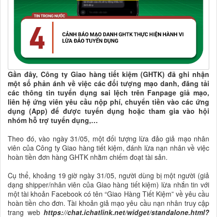
Gần đây, Công ty Giao hàng tiết kiệm (GHTK) đã ghi nhận
một số phản ánh về việc các đối tượng mạo danh, đăng tải
các thông tin tuyển dụng sai lệch trên Fanpage giả mạo,
liên hệ ứng viên yêu cầu nộp phí, chuyển tiền vào các ứng
dụng (App) để được tuyển dụng hoặc tham gia vào hội
nhóm hỗ trợ tuyển dụng,…
Theo đó, vào ngày 31/05, một đối tượng lừa đảo giả mạo nhân
viên của Công ty Giao hàng tiết kiệm, đánh lừa nạn nhân về việc
hoàn tiền đơn hàng GHTK nhằm chiếm đoạt tài sản.
Cụ thể, khoảng 19 giờ ngày 31/05, người dùng bị một người (giả
dạng shipper/nhân viên của Giao hàng tiết kiệm) lừa nhắn tin với
một tài khoản Facebook có tên “Giao Hàng Tiết Kiệm” về yêu cầu
hoàn tiền cho đơn. Tài khoản giả mạo yêu cầu nạn nhân truy cập
trang web
https://chat.ichatlink.net/widget/standalone.html?