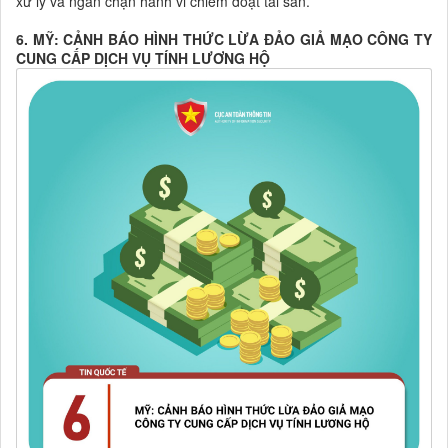
xử lý và ngăn chặn hành vi chiếm đoạt tài sản.
6. MỸ: CẢNH BÁO HÌNH THỨC LỪA ĐẢO GIẢ MẠO CÔNG TY
CUNG CẤP DỊCH VỤ TÍNH LƯƠNG HỘ