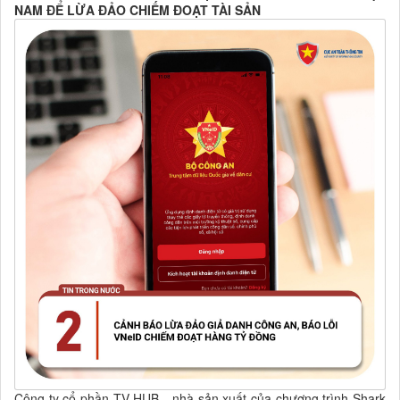
NAM ĐỂ LỪA ĐẢO CHIẾM ĐOẠT TÀI SẢN
Công ty cổ phần TV HUB - nhà sản xuất của chương trình Shark