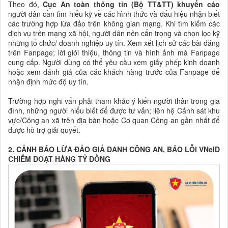
Theo đó,
Cục An toàn thông tin (Bộ TT&TT) khuyến cáo
người dân cần tìm hiểu kỹ về các hình thức và dấu hiệu nhận biết
các trường hợp lừa đảo trên không gian mạng. Khi tìm kiếm các
dịch vụ trên mạng xã hội, người dân nên cẩn trọng và chọn lọc kỹ
những tổ chức/ doanh nghiệp uy tín. Xem xét lịch sử các bài đăng
trên Fanpage; lời giới thiệu, thông tin và hình ảnh mà Fanpage
cung cấp. Người dùng có thể yêu cầu xem giấy phép kinh doanh
hoặc xem đánh giá của các khách hàng trước của Fanpage để
nhận định mức độ uy tín.
Trường hợp nghi vấn phải tham khảo ý kiến người thân trong gia
đình, những người hiểu biết để được tư vấn; liên hệ Cảnh sát khu
vực/Công an xã trên địa bàn hoặc Cơ quan Công an gần nhất để
được hỗ trợ giải quyết.
2. CẢNH BÁO LỪA ĐẢO GIẢ DANH CÔNG AN, BÁO LỖI VNeID
CHIẾM ĐOẠT HÀNG TỶ ĐỒNG