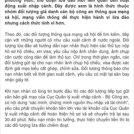
phương thức, thủ đoạn lừa đảo mới liên quan đến hoạt
động xuất nhập cảnh. Đây được xem là hình thức thuộc
nhóm đối tượng giả danh cán bộ công an thông qua mạng
xã hội, mạng viễn thông để thực hiện hành vi lừa đảo
nhưng cách thức tinh vi hơn.
Theo đó, các đối tượng thông qua mạng xã hội để tìm kiếm, tiếp
cận với những người có nhu cầu xuất cảnh đi nước ngoài. Đối
tượng lừa đảo sẽ hướng dẫn nạn nhân thực hiện các thủ tục nộp
hồ sơ hộ chiếu, xin visa; yêu cầu nộp ảnh chân dung, ảnh chụp
căn cước công dân để làm thủ tục. Chỉ trong thời gian ngắn, các
đối tượng gửi lại cho nạn nhân ảnh chụp hộ chiếu, visa được xác
định giả mạo kiểu cắt ghép, chỉnh sửa. Đối tượng thông báo cho
nạn nhân biết về thời gian xuất cảnh, yêu cầu có mặt tại sân bay
nhận giấy tờ.
Khi nạn nhân có lòng tin bước đầu thì các đối tượng tiếp tục gửi
văn bản giả mạo của Cục Quản lý xuất nhập cảnh - Bộ Công an,
có nội dung “xác minh, chứng minh nguồn thu nhập và tài chính”,
yêu cầu phải chuyển khoản tiền lớn vào tài khoản của Cục Quản
lý xuất nhập cảnh để hoàn thiện hồ sơ và sẽ chuyển trả lại sau
30-40 phút. Nếu nạn nhân tin tưởng, thực hiện chuyển tiền thì bị
các đối tượng lừa đảo chiếm đoạt.