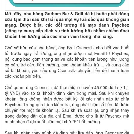
Mới đây, nhà hàng Gotham Bar & Grill đã bị buộc phải đóng
cửa tạm thời sau khi trải qua một vụ lừa đảo qua không gian
mạng. Được biết, các đối tượng đã mạo danh Paychex
(công ty cung cấp dịch vụ tính lương hộ) nhằm chiếm đoạt
khoản tiền lương của các nhân viên trong nhà hàng.
Chủ sở hữu của nhà hàng, ông Bret Csencsitz cho biết vào buổi
tối trước ngày trả lương, ông nhận được một Email từ Paychex,
nội dung bao gồm thông tin về các khoản tiền lương như lương
cơ bản, trợ cấp, tiền thưởng, các khoản khấu trừ,... và cung cấp
số tài khoản, yêu cầu ông Csencsitz chuyển tiền để thanh toán
các khoản phí trên.
Chủ quan, ông Csencsitz đã thực hiện chuyển 45.000 đô la (~1,1
tỷ VND) vào số tài khoản đính kèm trong mail. Sau khi chuyển
khoản, ông không nhận được bất kỳ lời xác nhận nào từ phía
Paychex. Trong quá trình kiểm tra, ông phát hiện số tiền đã được
chuyển tới một tài khoản lạ. Sau khi rà soát lại, ông nhận thấy
trong đường dẫn của địa chỉ Email được cho là từ Paychex mà
mình nhận được xuất hiện một chữ “K” bất thường.
Sau khi nhận thấy mình đã dính bẫy lừa đảo, ông Csencsitz đã