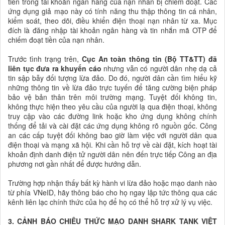
tiền trong tài khoản ngân hàng của nạn nhân bị chiếm đoạt. Các
ứng dụng giả mạo này có tính năng thu thập thông tin cá nhân,
kiểm soát, theo dõi, điều khiển điện thoại nạn nhân từ xa. Mục
đích là đăng nhập tài khoản ngân hàng và tin nhắn mã OTP để
chiếm đoạt tiền của nạn nhân.
Trước tình trạng trên,
Cục An toàn thông tin (Bộ TT&TT) đã
liên tục đưa ra khuyến cáo
nhưng vẫn có người dân nhẹ dạ cả
tin sập bẫy đối tượng lừa đảo. Do đó, người dân cần tìm hiểu kỹ
những thông tin về lừa đảo trực tuyến để tăng cường biện pháp
bảo vệ bản thân trên môi trường mạng. Tuyệt đối không tin,
không thực hiện theo yêu cầu của người lạ qua điện thoại, không
truy cập vào các đường link hoặc kho ứng dụng không chính
thống để tải và cài đặt các ứng dụng không rõ nguồn gốc. Công
an các cấp tuyệt đối không bao giờ làm việc với người dân qua
điện thoại và mạng xã hội. Khi cần hỗ trợ về cài đặt, kích hoạt tài
khoản định danh điện tử người dân nên đến trực tiếp Công an địa
phương nơi gần nhất để được hướng dẫn.
Trường hợp nhận thấy bất kỳ hành vi lừa đảo hoặc mạo danh nào
từ phía VNeID, hãy thông báo cho họ ngay lập tức thông qua các
kênh liên lạc chính thức của họ để họ có thể hỗ trợ xử lý vụ việc.
3. CẢNH BÁO CHIÊU THỨC MẠO DANH SHARK TANK VIỆT