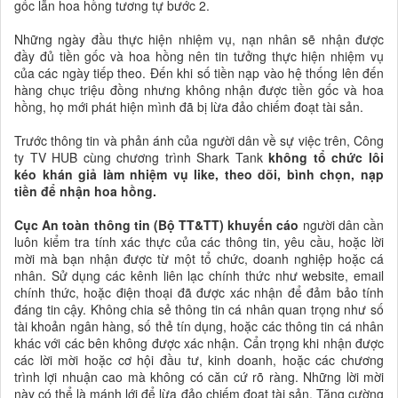
gốc lẫn hoa hồng tương tự bước 2.
Những ngày đầu thực hiện nhiệm vụ, nạn nhân sẽ nhận được
đầy đủ tiền gốc và hoa hồng nên tin tưởng thực hiện nhiệm vụ
của các ngày tiếp theo. Đến khi số tiền nạp vào hệ thống lên đến
hàng chục triệu đồng nhưng không nhận được tiền gốc và hoa
hồng, họ mới phát hiện mình đã bị lừa đảo chiếm đoạt tài sản.
Trước thông tin và phản ánh của người dân về sự việc trên, Công
ty TV HUB cùng chương trình Shark Tank
không tổ chức lôi
kéo khán giả làm nhiệm vụ like, theo dõi, bình chọn, nạp
tiền để nhận hoa hồng.
Cục An toàn thông tin (Bộ TT&TT) khuyến cáo
người dân cần
luôn kiểm tra tính xác thực của các thông tin, yêu cầu, hoặc lời
mời mà bạn nhận được từ một tổ chức, doanh nghiệp hoặc cá
nhân. Sử dụng các kênh liên lạc chính thức như website, email
chính thức, hoặc điện thoại đã được xác nhận để đảm bảo tính
đáng tin cậy. Không chia sẻ thông tin cá nhân quan trọng như số
tài khoản ngân hàng, số thẻ tín dụng, hoặc các thông tin cá nhân
khác với các bên không được xác nhận. Cẩn trọng khi nhận được
các lời mời hoặc cơ hội đầu tư, kinh doanh, hoặc các chương
trình lợi nhuận cao mà không có căn cứ rõ ràng. Những lời mời
này có thể là mánh lới để lừa đảo chiếm đoạt tài sản. Tăng cường