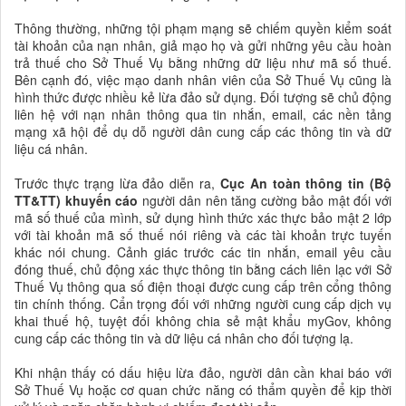
Thông thường, những tội phạm mạng sẽ chiếm quyền kiểm soát
tài khoản của nạn nhân, giả mạo họ và gửi những yêu cầu hoàn
trả thuế cho Sở Thuế Vụ bằng những dữ liệu như mã số thuế.
Bên cạnh đó, việc mạo danh nhân viên của Sở Thuế Vụ cũng là
hình thức được nhiều kẻ lừa đảo sử dụng. Đối tượng sẽ chủ động
liên hệ với nạn nhân thông qua tin nhắn, email, các nền tảng
mạng xã hội để dụ dỗ người dân cung cấp các thông tin và dữ
liệu cá nhân.
Trước thực trạng lừa đảo diễn ra,
Cục An toàn thông tin (Bộ
TT&TT) khuyến cáo
người dân nên tăng cường bảo mật đối với
mã số thuế của mình, sử dụng hình thức xác thực bảo mật 2 lớp
với tài khoản mã số thuế nói riêng và các tài khoản trực tuyến
khác nói chung. Cảnh giác trước các tin nhắn, email yêu cầu
đóng thuế, chủ động xác thực thông tin bằng cách liên lạc với Sở
Thuế Vụ thông qua số điện thoại được cung cấp trên cổng thông
tin chính thống. Cẩn trọng đối với những người cung cấp dịch vụ
khai thuế hộ, tuyệt đối không chia sẻ mật khẩu myGov, không
cung cấp các thông tin và dữ liệu cá nhân cho đối tượng lạ.
Khi nhận thấy có dấu hiệu lừa đảo, người dân cần khai báo với
Sở Thuế Vụ hoặc cơ quan chức năng có thẩm quyền để kịp thời