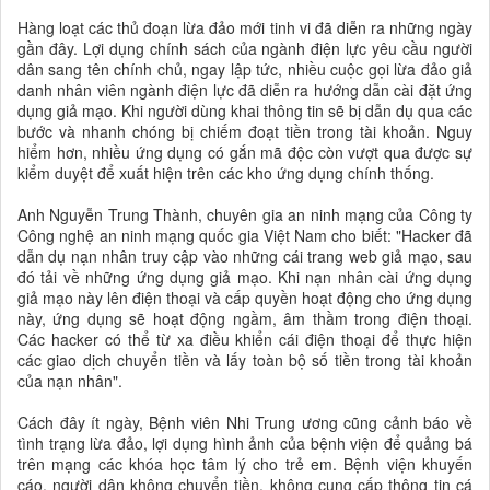
Hàng loạt các thủ đoạn lừa đảo mới tinh vi đã diễn ra những ngày
gần đây. Lợi dụng chính sách của ngành điện lực yêu cầu người
dân sang tên chính chủ, ngay lập tức, nhiều cuộc gọi lừa đảo giả
danh nhân viên ngành điện lực đã diễn ra hướng dẫn cài đặt ứng
dụng giả mạo. Khi người dùng khai thông tin sẽ bị dẫn dụ qua các
bước và nhanh chóng bị chiếm đoạt tiền trong tài khoản. Nguy
hiểm hơn, nhiều ứng dụng có gắn mã độc còn vượt qua được sự
kiểm duyệt để xuất hiện trên các kho ứng dụng chính thống.
Anh Nguyễn Trung Thành, chuyên gia an ninh mạng của Công ty
Công nghệ an ninh mạng quốc gia Việt Nam cho biết: "Hacker đã
dẫn dụ nạn nhân truy cập vào những cái trang web giả mạo, sau
đó tải về những ứng dụng giả mạo. Khi nạn nhân cài ứng dụng
giả mạo này lên điện thoại và cấp quyền hoạt động cho ứng dụng
này, ứng dụng sẽ hoạt động ngầm, âm thầm trong điện thoại.
Các hacker có thể từ xa điều khiển cái điện thoại để thực hiện
các giao dịch chuyển tiền và lấy toàn bộ số tiền trong tài khoản
của nạn nhân".
Cách đây ít ngày, Bệnh viên Nhi Trung ương cũng cảnh báo về
tình trạng lừa đảo, lợi dụng hình ảnh của bệnh viện để quảng bá
trên mạng các khóa học tâm lý cho trẻ em. Bệnh viện khuyến
cáo, người dân không chuyển tiền, không cung cấp thông tin cá