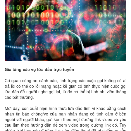
Gia tăng các vụ lừa đảo trực tuyến
Cơ quan công an cảnh báo, tình trạng các cuộc gọi không có ai
trả lời có thể do lỗi mạng hoặc kẻ gian cố tình thực hiện cuộc gọi
lừa đảo để người nghe gọi lại, từ đó có thể bị tính phí viễn thông
cao bất thường.
Mới đây, còn xuất hiện hình thức lừa đảo tinh vi khác bằng cách
nhắn tin báo chồng/vợ của nạn nhân đang có tình cảm ở bên
ngoài với người khác, gửi kèm theo một đường link video và yêu
cầu làm theo hướng dẫn để xem video trong đường link đó. Tuy
nhiên, khi truy cập đường link này, điện thoại đã bị chiếm quyền