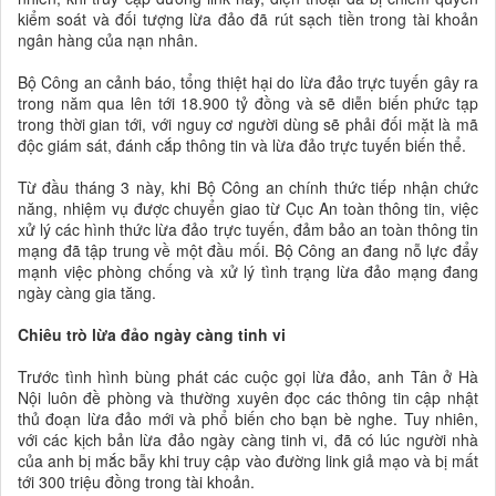
kiểm soát và đối tượng lừa đảo đã rút sạch tiền trong tài khoản
ngân hàng của nạn nhân.
Bộ Công an cảnh báo, tổng thiệt hại do lừa đảo trực tuyến gây ra
trong năm qua lên tới 18.900 tỷ đồng và sẽ diễn biến phức tạp
trong thời gian tới, với nguy cơ người dùng sẽ phải đối mặt là mã
độc giám sát, đánh cắp thông tin và lừa đảo trực tuyến biến thể.
Từ đầu tháng 3 này, khi Bộ Công an chính thức tiếp nhận chức
năng, nhiệm vụ được chuyển giao từ Cục An toàn thông tin, việc
xử lý các hình thức lừa đảo trực tuyến, đảm bảo an toàn thông tin
mạng đã tập trung về một đầu mối. Bộ Công an đang nỗ lực đẩy
mạnh việc phòng chống và xử lý tình trạng lừa đảo mạng đang
ngày càng gia tăng.
Chiêu trò lừa đảo ngày càng tinh vi
Trước tình hình bùng phát các cuộc gọi lừa đảo, anh Tân ở Hà
Nội luôn đề phòng và thường xuyên đọc các thông tin cập nhật
thủ đoạn lừa đảo mới và phổ biến cho bạn bè nghe. Tuy nhiên,
với các kịch bản lừa đảo ngày càng tinh vi, đã có lúc người nhà
của anh bị mắc bẫy khi truy cập vào đường link giả mạo và bị mất
tới 300 triệu đồng trong tài khoản.