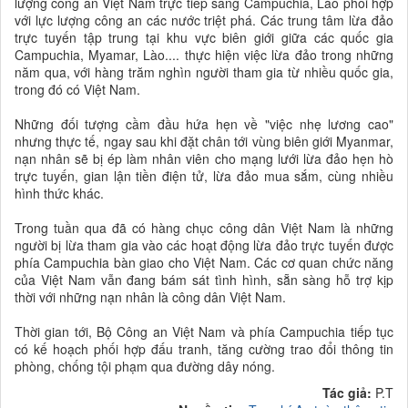
lượng công an Việt Nam trực tiếp sang Campuchia, Lào phối hợp
với lực lượng công an các nước triệt phá. Các trung tâm lừa đảo
trực tuyến tập trung tại khu vực biên giới giữa các quốc gia
Campuchia, Myamar, Lào.... thực hiện việc lừa đảo trong những
năm qua, với hàng trăm nghìn người tham gia từ nhiều quốc gia,
trong đó có Việt Nam.
Những đối tượng cầm đầu hứa hẹn về "việc nhẹ lương cao"
nhưng thực tế, ngay sau khi đặt chân tới vùng biên giới Myanmar,
nạn nhân sẽ bị ép làm nhân viên cho mạng lưới lừa đảo hẹn hò
trực tuyến, gian lận tiền điện tử, lừa đảo mua sắm, cùng nhiều
hình thức khác.
Trong tuần qua đã có hàng chục công dân Việt Nam là những
người bị lừa tham gia vào các hoạt động lừa đảo trực tuyến được
phía Campuchia bàn giao cho Việt Nam. Các cơ quan chức năng
của Việt Nam vẫn đang bám sát tình hình, sẵn sàng hỗ trợ kịp
thời với những nạn nhân là công dân Việt Nam.
Thời gian tới, Bộ Công an Việt Nam và phía Campuchia tiếp tục
có kế hoạch phối hợp đấu tranh, tăng cường trao đổi thông tin
phòng, chống tội phạm qua đường dây nóng.
Tác giả:
P.T