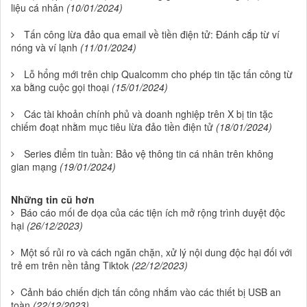
liệu cá nhân
(10/01/2024)
Tấn công lừa đảo qua email về tiền điện tử: Đánh cắp từ ví
nóng và ví lạnh
(11/01/2024)
Lỗ hổng mới trên chip Qualcomm cho phép tin tặc tấn công từ
xa bằng cuộc gọi thoại
(15/01/2024)
Các tài khoản chính phủ và doanh nghiệp trên X bị tin tặc
chiếm đoạt nhằm mục tiêu lừa đảo tiền điện tử
(18/01/2024)
Series điểm tin tuần: Bảo vệ thông tin cá nhân trên không
gian mạng
(19/01/2024)
Những tin cũ hơn
Báo cáo mối đe dọa của các tiện ích mở rộng trình duyệt độc
hại
(26/12/2023)
Một số rủi ro và cách ngăn chặn, xử lý nội dung độc hại đối với
trẻ em trên nền tảng Tiktok
(22/12/2023)
Cảnh báo chiến dịch tấn công nhắm vào các thiết bị USB an
toàn
(22/12/2023)