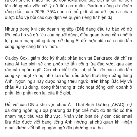
tác động của việc xử lý dữ liệu cá nhân. Gartner cũng dự đoán
rằng đến năm 2025, 75% dân số thế giới sẽ có dữ liệu cá nhân
được bảo vệ bởi các quy định về quyền riêng tư hiện đại.
Nhưng trong khi các doanh nghiệp (DN) đang đầu tư bảo vệ dữ
liệu của họ và dữ liệu của người dùng, điều quan trọng cần nhớ là
tội phạm mạng cũng đang sử dụng AI để thực hiện các cuộc tấn
công ngày càng tinh vi hơn.
Oakley Cox, giám đốc kỹ thuật phân tích tại Darktrace đã chỉ ra
rằng AI tạo sinh sẽ cho phép kẻ tấn công lừa đảo vượt qua các
rào cản ngôn ngữ. Cox cho biết hiện tại, phần lớn các cuộc tấn
công kỹ thuật xã hội như lừa đảo, đều được thực hiện bằng tiếng
Anh. Ngôn ngữ này được hàng triệu người trên khắp Bắc Mỹ và
châu Âu sử dụng, đồng thời thống trị các hoạt động kinh doanh ở
phần lớn phần còn lại của thế giới.
Đối với các DN ở khu vực châu Á - Thái Bình Dương (APAC), sự
đa dạng ngôn ngữ địa phương đã hạn chế mức độ tin tặc có thể
nhắm mục tiêu vào khu vực. Nhân viên biết để ý đến các email
lừa đảo được viết bằng tiếng Anh nhưng lại chủ quan khi nhận
email được viết bằng ngôn ngữ địa phương của họ.