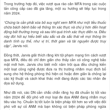
Trong trường hợp đó, việc vượt qua rào cản MFA trong các cuộc
tấn công cấp cao đã gia tăng, một xu hướng sẽ tiếp tục trong
năm 2024.
“Chúng ta cần phải xóa bỏ suy nghĩ xem MFA như một liều thuốc
chữa bách bệnh bảo vệ thông tin xác thực và chú ý hơn đến hoạt
động bất thường trong và sau khi quá trình xác thực diễn ra. Điều
này đòi hỏi sự hiểu biết sâu sắc và đa sắc thái về mọi thông tin
danh tính cụ thể, như vị trí, thời gian và tài nguyên được truy
cập”
, Jarvis nói.
Đồng thời, Jarvis giải thích rằng khi tội phạm mạng tìm cách vượt
qua MFA, điều đó chỉ đơn giản cho thấy cần có công nghệ bảo
mật mới hơn. Jarvis cho biết mỗi năm trôi qua đều chứng kiến
một loạt công nghệ được đưa ra thị trường nhằm mục đích bổ
sung cho hệ thống phòng thủ hiện có hoặc đơn giản là chống lại
các kỹ thuật và cách khai thác mới đang được các tác nhân đe
dọa sử dụng.
Như đã nói, các DN cần chắc chắn rằng họ đã chuẩn bị tốt vào
năm 2024 để đối phó với mọi loại đe dọa ANM đang nhắm mục
tiêu vào họ. Chuẩn bị tốt luôn là biện pháp tốt hơn so với việc đối
phó với sự cố ANM mà bạn không có biện pháp phòng ngừa