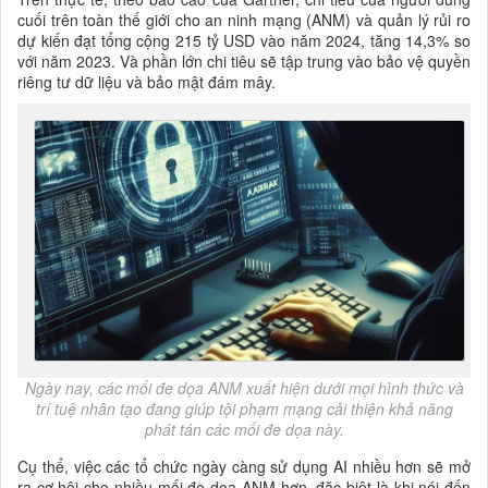
cuối trên toàn thế giới cho an ninh mạng (ANM) và quản lý rủi ro
dự kiến đạt tổng cộng 215 tỷ USD vào năm 2024, tăng 14,3% so
với năm 2023. Và phần lớn chi tiêu sẽ tập trung vào bảo vệ quyền
riêng tư dữ liệu và bảo mật đám mây.
Ngày nay, các mối đe dọa ANM xuất hiện dưới mọi hình thức và
trí tuệ nhân tạo đang giúp tội phạm mạng cải thiện khả năng
phát tán các mối đe dọa này.
Cụ thể, việc các tổ chức ngày càng sử dụng AI nhiều hơn sẽ mở
ra cơ hội cho nhiều mối đe dọa ANM hơn, đặc biệt là khi nói đến