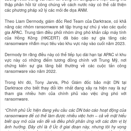
thập phản hồi từ công chúng về cách nước này có thể cải thiện
các phương pháp xử lý các mối đe dọa ANM.
Theo Liam Dermody, giám đốc Red Team của Darktrace, có khả
năng các nhóm ransomware sẽ tập trung sự chú ý vào các quốc
gia APAC. Trung tâm điều phối nhóm ứng phó khẩn cấp máy tính
của Hồng Kông (HKCERT) đã báo cáo sự gia tăng các
ransomware nhắm mục tiêu vào khu vực này vào cuối năm 2023.
Dermody tin rằng điều này có thể tiếp tục dài hạn tại APAC vì khu
vực này có những điểm tương đồng chính với Trung Mỹ, nơi
chứng kiến sự gia tăng bất thường về các cuộc tấn công
ransomware vào năm 2022.
Trong khi đó, Tony Jarvis, Phó Giám đốc bảo mật DN tại
Darktrace cho biết thay đổi lớn nhất đang xảy ra hiện nay là sự
tham gia nhiều hơn của chính phủ vào việc ứng phó với
ransomware.
“Chính phủ Úc hiện đang yêu cầu các DN báo cáo hoạt động của
ransomware để có thể làm được nhiều việc hơn – cả về mặt hiểu
biết quy mô của vấn đề và điều phối phản ứng với các đơn vị bị
ảnh hưởng. Đây chỉ là ở Úc ở giai đoạn này, nhưng tôi hy vọng