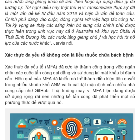
các nước láng giềng khác sẽ làm theo hoặc áp dụng điều gì đó
tương tự. Tôi nghĩ điều này thật thú vị vì ransomware thực sự đã
là một vấn đề kể từ đầu năm 2016 và hiện là vấn đề toàn cầu.
Chính phủ đang vào cuộc, đồng nghĩa với việc hợp tác công tư.
Tôi kỳ vọng sẽ thấy các sáng kiến bổ sung của chính phủ được
thực hiện trong lĩnh vực này cả ở Australia và khu vực Châu Á
Thái Bình Dương khi các nước láng giềng chú ý và học hỏi từ nỗ
lực của các nước khác”
, Jarvis nói.
Xác thực đa yếu tố không còn là liều thuốc chữa bách bệnh
Xác thực đa yếu tố (MFA) đã cực kỳ thành công trong việc ngăn
chặn các cuộc tấn công dai dẳng và sử dụng lại mật khẩu bị đánh
cắp. Hiệu quả của MFA đã khiến nó trở thành điều kiện tiên quyết
trong nhiều khuôn khổ ANM và là cài đặt mặc định của nhiều nhà
cung cấp như GitHub. Thật không may, vì MFA hiện đang được
sử dụng rộng rãi nên những kẻ tấn công đã phát triển một số
phương thức để vượt qua nó.