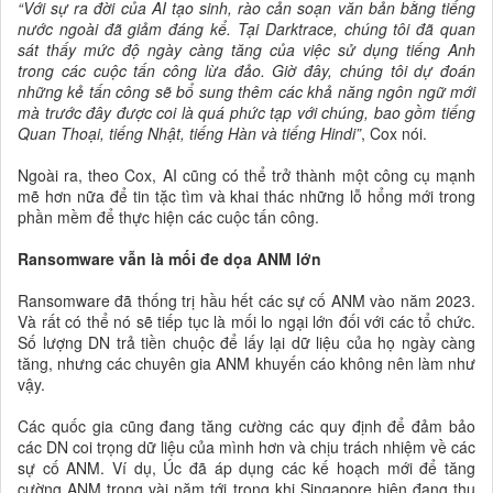
“Với sự ra đời của AI tạo sinh, rào cản soạn văn bản bằng tiếng
nước ngoài đã giảm đáng kể. Tại Darktrace, chúng tôi đã quan
sát thấy mức độ ngày càng tăng của việc sử dụng tiếng Anh
trong các cuộc tấn công lừa đảo. Giờ đây, chúng tôi dự đoán
những kẻ tấn công sẽ bổ sung thêm các khả năng ngôn ngữ mới
mà trước đây được coi là quá phức tạp với chúng, bao gồm tiếng
Quan Thoại, tiếng Nhật, tiếng Hàn và tiếng Hindi”
, Cox nói.
Ngoài ra, theo Cox, AI cũng có thể trở thành một công cụ mạnh
mẽ hơn nữa để tin tặc tìm và khai thác những lỗ hổng mới trong
phần mềm để thực hiện các cuộc tấn công.
Ransomware vẫn là mối đe dọa ANM lớn
Ransomware đã thống trị hầu hết các sự cố ANM vào năm 2023.
Và rất có thể nó sẽ tiếp tục là mối lo ngại lớn đối với các tổ chức.
Số lượng DN trả tiền chuộc để lấy lại dữ liệu của họ ngày càng
tăng, nhưng các chuyên gia ANM khuyến cáo không nên làm như
vậy.
Các quốc gia cũng đang tăng cường các quy định để đảm bảo
các DN coi trọng dữ liệu của mình hơn và chịu trách nhiệm về các
sự cố ANM. Ví dụ, Úc đã áp dụng các kế hoạch mới để tăng
cường ANM trong vài năm tới trong khi Singapore hiện đang thu