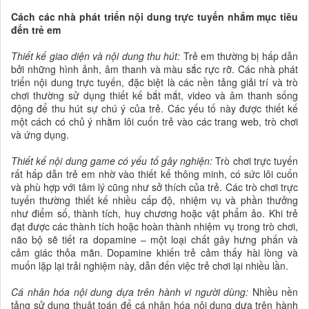
Cách các nhà phát triển nội dung trực tuyến nhắm mục tiêu
đến trẻ em
Thiết kế giao diện và nội dung thu hút:
Trẻ em thường bị hấp dẫn
bởi những hình ảnh, âm thanh và màu sắc rực rỡ. Các nhà phát
triển nội dung trực tuyến, đặc biệt là các nền tảng giải trí và trò
chơi thường sử dụng thiết kế bắt mắt, video và âm thanh sống
động để thu hút sự chú ý của trẻ. Các yếu tố này được thiết kế
một cách có chủ ý nhằm lôi cuốn trẻ vào các trang web, trò chơi
và ứng dụng.
Thiết kế nội dung game có yếu tố gây nghiện:
Trò chơi trực tuyến
rất hấp dẫn trẻ em nhờ vào thiết kế thông minh, có sức lôi cuốn
và phù hợp với tâm lý cũng như sở thích của trẻ. Các trò chơi trực
tuyến thường thiết kế nhiều cấp độ, nhiệm vụ và phần thưởng
như điểm số, thành tích, huy chương hoặc vật phẩm ảo. Khi trẻ
đạt được các thành tích hoặc hoàn thành nhiệm vụ trong trò chơi,
não bộ sẽ tiết ra dopamine – một loại chất gây hưng phấn và
cảm giác thỏa mãn. Dopamine khiến trẻ cảm thấy hài lòng và
muốn lặp lại trải nghiệm này, dẫn đến việc trẻ chơi lại nhiều lần.
Cá nhân hóa nội dung dựa trên hành vi người dùng:
Nhiều nền
tảng sử dụng thuật toán để cá nhân hóa nội dung dựa trên hành