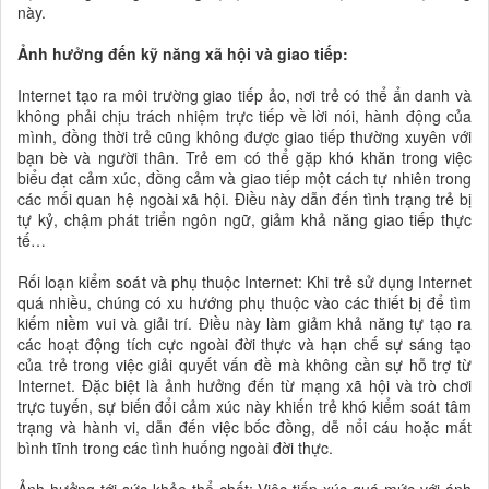
này.
Ảnh hưởng đến kỹ năng xã hội và giao tiếp:
Internet tạo ra môi trường giao tiếp ảo, nơi trẻ có thể ẩn danh và
không phải chịu trách nhiệm trực tiếp về lời nói, hành động của
mình, đồng thời trẻ cũng không được giao tiếp thường xuyên với
bạn bè và người thân. Trẻ em có thể gặp khó khăn trong việc
biểu đạt cảm xúc, đồng cảm và giao tiếp một cách tự nhiên trong
các mối quan hệ ngoài xã hội. Điều này dẫn đến tình trạng trẻ bị
tự kỷ, chậm phát triển ngôn ngữ, giảm khả năng giao tiếp thực
tế…
Rối loạn kiểm soát và phụ thuộc Internet: Khi trẻ sử dụng Internet
quá nhiều, chúng có xu hướng phụ thuộc vào các thiết bị để tìm
kiếm niềm vui và giải trí. Điều này làm giảm khả năng tự tạo ra
các hoạt động tích cực ngoài đời thực và hạn chế sự sáng tạo
của trẻ trong việc giải quyết vấn đề mà không cần sự hỗ trợ từ
Internet. Đặc biệt là ảnh hưởng đến từ mạng xã hội và trò chơi
trực tuyến, sự biến đổi cảm xúc này khiến trẻ khó kiểm soát tâm
trạng và hành vi, dẫn đến việc bốc đồng, dễ nổi cáu hoặc mất
bình tĩnh trong các tình huống ngoài đời thực.
Ảnh hưởng tới sức khỏe thể chất: Việc tiếp xúc quá mức với ánh