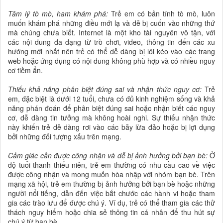
Tâm lý tò mò, ham khám phá:
Trẻ em có bản tính tò mò, luôn
muốn khám phá những điều mới lạ và dễ bị cuốn vào những thứ
mà chúng chưa biết. Internet là một kho tài nguyên vô tận, với
các nội dung đa dạng từ trò chơi, video, thông tin đến các xu
hướng mới nhất nên trẻ có thể dễ dàng bị lôi kéo vào các trang
web hoặc ứng dụng có nội dung không phù hợp và có nhiều nguy
cơ tiềm ẩn.
Thiếu khả năng phân biệt đúng sai và nhận thức nguy cơ:
Trẻ
em, đặc biệt là dưới 12 tuổi, chưa có đủ kinh nghiệm sống và khả
năng phán đoán để phân biệt đúng sai hoặc nhận biết các nguy
cơ, dễ dàng tin tưởng mà không hoài nghi. Sự thiếu nhận thức
này khiến trẻ dễ dàng rơi vào các bẫy lừa đảo hoặc bị lợi dụng
bởi những đối tượng xấu trên mạng.
Cảm giác cần được công nhận và dễ bị ảnh hưởng bởi bạn bè:
Ở
độ tuổi thanh thiếu niên, trẻ em thường có nhu cầu cao về việc
được công nhận và mong muốn hòa nhập với nhóm bạn bè. Trên
mạng xã hội, trẻ em thường bị ảnh hưởng bởi bạn bè hoặc những
người nổi tiếng, dẫn đến việc bắt chước các hành vi hoặc tham
gia các trào lưu để được chú ý. Ví dụ, trẻ có thể tham gia các thử
thách nguy hiểm hoặc chia sẻ thông tin cá nhân để thu hút sự
chú ý từ bạn bè.