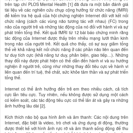
trên tạp chí PLOS Mental Health [1] đã đưa ra một bản đánh giá
tài liệu về các nghiên cứu chụp cộng hưởng từ chức năng (fMRI)
để kiểm tra hệ quả của hội chứng nghiện Internet đối với kết nối
chức năng (cách các vùng não tương tác với nhau) (FC) trong
não của người trẻ và những tác động của nó đối với hành vi và sự
phát triển tổng thể. Kết quả fMRI từ 12 bài báo chứng minh rằng
tác động của Internet được thấy trên nhiều mạng lưới thần kinh
trong não của người trẻ. Kết quả cho thấy, có sự suy giảm tổng
thể về khả năng kết nối chức năng ở các phần não liên quan đến
tư duy tích cực (khả năng tư duy, phản biện, giao tiếp…). Những
thay đổi này được phát hiện có thể dẫn đến hành vi và xu hướng
nghiện ở người trẻ, cũng như những thay đổi tiêu cực về hành vi
liên quan đến trí tuệ, thể chất, sức khỏe tâm thần và sự phát triển
tổng thể.
Internet có thể ảnh hưởng đến trẻ em theo nhiều cách, cả tích
cực lẫn tiêu cực. Tuy nhiên, nếu không được sử dụng một cách
có kiểm soát, các tác động tiêu cực có thể lấn át và gây ra những
ảnh hưởng lâu dài [2].
Kích thích não bộ qua hình ảnh và âm thanh: Các nội dung trên
Internet, đặc biệt là video, trò chơi và ứng dụng di động, thường
được thiết kế với hình ảnh rực rỡ và âm thanh sống động để thu