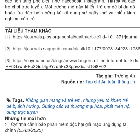
các nền tảng phổ biến như Facebook, Instagram, TikTok và các
trò chơi trực tuyến. Môi trường mở này khiến trẻ em dễ bị dụ dỗ
hoặc lừa đảo bởi những kẻ lợi dụng sự ngây thơ và thiếu kinh
nghiệm của trẻ.
TÀI LIỆU THAM KHẢO
[1]. https://journals.plos.org/mentalhealth/article?id=10.1371/journ
[2]. https://journals.sagepub.com/doi/full/10.1177/09731342231178
[3]. https://soymomo.us/blogs/news/dangers-of-the-internet-for-ki
HP0GxwuFEp3GuDtg9Yzu5Fx33ppvZioJst1G8P02
Tác giả:
Trường An
Nguồn tin:
Tạp chí An toàn thông tin
Tags:
Không gian mạng và trẻ em
,
những yếu tố khiến trẻ
dễ bị ảnh hưởng
,
Quảng cáo và thương mại hóa
,
phát triển nội
dung trực tuyến
Những tin mới hơn
Cyfirma cảnh báo phần mềm độc hại giả mạo ứng dụng tài
chính
(05/03/2025)