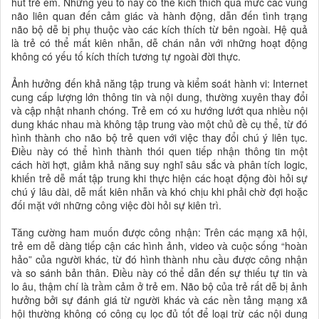
hút trẻ em. Những yếu tố này có thể kích thích quá mức các vùng
não liên quan đến cảm giác và hành động, dẫn đến tình trạng
não bộ dễ bị phụ thuộc vào các kích thích từ bên ngoài. Hệ quả
là trẻ có thể mất kiên nhẫn, dễ chán nản với những hoạt động
không có yếu tố kích thích tương tự ngoài đời thực.
Ảnh hưởng đến khả năng tập trung và kiểm soát hành vi: Internet
cung cấp lượng lớn thông tin và nội dung, thường xuyên thay đổi
và cập nhật nhanh chóng. Trẻ em có xu hướng lướt qua nhiều nội
dung khác nhau mà không tập trung vào một chủ đề cụ thể, từ đó
hình thành cho não bộ trẻ quen với việc thay đổi chú ý liên tục.
Điều này có thể hình thành thói quen tiếp nhận thông tin một
cách hời hợt, giảm khả năng suy nghĩ sâu sắc và phân tích logic,
khiến trẻ dễ mất tập trung khi thực hiện các hoạt động đòi hỏi sự
chú ý lâu dài, dễ mất kiên nhẫn và khó chịu khi phải chờ đợi hoặc
đối mặt với những công việc đòi hỏi sự kiên trì.
Tăng cường ham muốn được công nhận: Trên các mạng xã hội,
trẻ em dễ dàng tiếp cận các hình ảnh, video và cuộc sống “hoàn
hảo” của người khác, từ đó hình thành nhu cầu được công nhận
và so sánh bản thân. Điều này có thể dẫn đến sự thiếu tự tin và
lo âu, thậm chí là trầm cảm ở trẻ em. Não bộ của trẻ rất dễ bị ảnh
hưởng bởi sự đánh giá từ người khác và các nền tảng mạng xã
hội thường không có công cụ lọc đủ tốt để loại trừ các nội dung