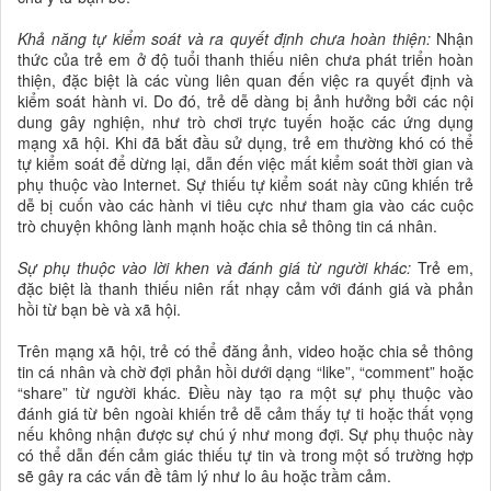
Khả năng tự kiểm soát và ra quyết định chưa hoàn thiện:
Nhận
thức của trẻ em ở độ tuổi thanh thiếu niên chưa phát triển hoàn
thiện, đặc biệt là các vùng liên quan đến việc ra quyết định và
kiểm soát hành vi. Do đó, trẻ dễ dàng bị ảnh hưởng bởi các nội
dung gây nghiện, như trò chơi trực tuyến hoặc các ứng dụng
mạng xã hội. Khi đã bắt đầu sử dụng, trẻ em thường khó có thể
tự kiểm soát để dừng lại, dẫn đến việc mất kiểm soát thời gian và
phụ thuộc vào Internet. Sự thiếu tự kiểm soát này cũng khiến trẻ
dễ bị cuốn vào các hành vi tiêu cực như tham gia vào các cuộc
trò chuyện không lành mạnh hoặc chia sẻ thông tin cá nhân.
Sự phụ thuộc vào lời khen và đánh giá từ người khác:
Trẻ em,
đặc biệt là thanh thiếu niên rất nhạy cảm với đánh giá và phản
hồi từ bạn bè và xã hội.
Trên mạng xã hội, trẻ có thể đăng ảnh, video hoặc chia sẻ thông
tin cá nhân và chờ đợi phản hồi dưới dạng “like”, “comment” hoặc
“share” từ người khác. Điều này tạo ra một sự phụ thuộc vào
đánh giá từ bên ngoài khiến trẻ dễ cảm thấy tự ti hoặc thất vọng
nếu không nhận được sự chú ý như mong đợi. Sự phụ thuộc này
có thể dẫn đến cảm giác thiếu tự tin và trong một số trường hợp
sẽ gây ra các vấn đề tâm lý như lo âu hoặc trầm cảm.