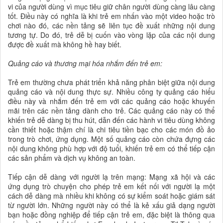
vi của người dùng vì mục tiêu giữ chân người dùng càng lâu càng
tốt. Điều này có nghĩa là khi trẻ em nhấn vào một video hoặc trò
chơi nào đó, các nền tảng sẽ liên tục đề xuất những nội dung
tương tự. Do đó, trẻ dễ bị cuốn vào vòng lặp của các nội dung
được đề xuất mà không hề hay biết.
Quảng cáo và thương mại hóa nhắm đến trẻ em:
Trẻ em thường chưa phát triển khả năng phân biệt giữa nội dung
quảng cáo và nội dung thực sự. Nhiều công ty quảng cáo hiểu
điều này và nhắm đến trẻ em với các quảng cáo hoặc khuyến
mãi trên các nền tảng dành cho trẻ. Các quảng cáo này có thể
khiến trẻ dễ dàng bị thu hút, dẫn đến các hành vi tiêu dùng không
cần thiết hoặc thậm chí là chi tiêu tiền bạc cho các món đồ ảo
trong trò chơi, ứng dụng. Một số quảng cáo còn chứa đựng các
nội dung không phù hợp với độ tuổi, khiến trẻ em có thể tiếp cận
các sản phẩm và dịch vụ không an toàn.
Tiếp cận dễ dàng với người lạ trên mạng: Mạng xã hội và các
ứng dụng trò chuyện cho phép trẻ em kết nối với người lạ một
cách dễ dàng mà nhiều khi không có sự kiểm soát hoặc giám sát
từ người lớn. Những người này có thể là kẻ xấu giả dạng người
bạn hoặc đồng nghiệp để tiếp cận trẻ em, đặc biệt là thông qua