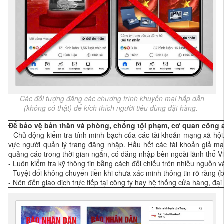
Các đối tượng đăng các chương trình khuyến mại hấp dẫn
(không có thật) để kích thích người tiêu dùng đặt hàng.
Để bảo vệ bản thân và phòng, chống tội phạm, cơ quan công 
- Chủ động kiểm tra tính minh bạch của các tài khoản mạng xã hội. C
vực người quản lý trang đăng nhập. Hầu hết các tài khoản giả m
quảng cáo trong thời gian ngắn, có đăng nhập bên ngoài lãnh thổ V
- Luôn kiểm tra kỹ thông tin bằng cách đối chiếu trên nhiều nguồn và
- Tuyệt đối không chuyển tiền khi chưa xác minh thông tin rõ ràng (
- Nên đến giao dịch trực tiếp tại công ty hay hệ thống cửa hàng, đại