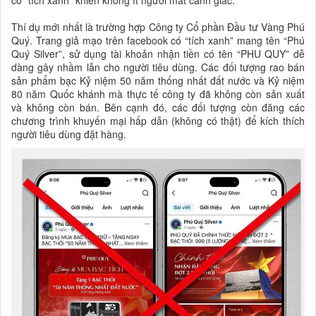
có “tích xanh” khiến không ít người mất cảnh giác.
Thí dụ mới nhất là trường hợp Công ty Cổ phần Đầu tư Vàng Phú
Quý. Trang giả mạo trên facebook có “tích xanh” mang tên “Phú
Quý Silver”, sử dụng tài khoản nhận tiền có tên “PHU QUY” dễ
dàng gây nhầm lẫn cho người tiêu dùng. Các đối tượng rao bán
sản phẩm bạc Kỷ niệm 50 năm thống nhất đất nước và Kỷ niệm
80 năm Quốc khánh mà thực tế công ty đã không còn sản xuất
và không còn bán. Bên cạnh đó, các đối tượng còn đăng các
chương trình khuyến mại hấp dẫn (không có thật) để kích thích
người tiêu dùng đặt hàng.