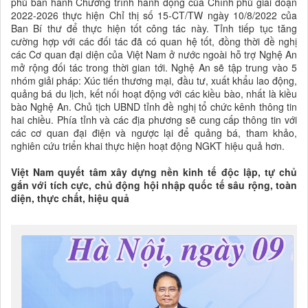
phủ ban hành Chương trình hành động của Chính phủ giai đoạn
2022-2026 thực hiện Chỉ thị số 15-CT/TW ngày 10/8/2022 của
Ban Bí thư để thực hiện tốt công tác này. Tỉnh tiếp tục tăng
cường hợp với các đối tác đã có quan hệ tốt, đồng thời đề nghị
các Cơ quan đại diện của Việt Nam ở nước ngoài hỗ trợ Nghệ An
mở rộng đối tác trong thời gian tới. Nghệ An sẽ tập trung vào 5
nhóm giải pháp: Xúc tiến thương mại, đầu tư, xuất khẩu lao động,
quảng bá du lịch, kết nối hoạt động với các kiều bào, nhất là kiều
bào Nghệ An. Chủ tịch UBND tỉnh đề nghị tổ chức kênh thông tin
hai chiều. Phía tỉnh và các địa phương sẽ cung cấp thông tin với
các cơ quan đại điện và ngược lại để quảng bá, tham khảo,
nghiên cứu triển khai thực hiện hoạt động NGKT hiệu quả hơn.
Việt Nam quyết tâm xây dựng nền kinh tế độc lập, tự chủ
gắn với tích cực, chủ động hội nhập quốc tế sâu rộng, toàn
diện, thực chất, hiệu quả