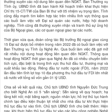
thường xuyên các nội dung liên quan đến NGKT. Ban Thường vụ
Tỉnh ủy, UBND tỉnh đã ban hành Kế hoạch triển khai thực hiện
Chỉ thị 15-CT/TW của Ban Bí thư với 05 nhiệm vụ trọng tâm. Tỉnh
cũng đẩy mạnh tìm kiếm hợp tác trên nhiều lĩnh vực thông qua
các buổi làm việc với Đại sứ quán các nước, hiệp hội doanh
nghiệp. Tỉnh cũng đã thường xuyên nhận và tranh thủ sự ủng hộ
của Bộ Ngoại giao, các cơ quan ngoại giao tại các nước.
Thời gian vừa qua, đoàn công tác Bộ trưởng Bộ ngoại giao cùng
15 Đại sứ được bổ nhiệm trong năm 2022 đã có buổi làm việc với
Ban Thường vụ Tỉnh ủy Nghệ An. Qua buổi làm việc đã gợi mở
rất nhiều nội dung hoạt động liên quan đến NGKT. Thông qua
hoạt động NGKT thời gian qua Nghệ An đã có nhiều chuyển biến
tích cực, đặc biệt là trong lĩnh vực thu hút đầu tư, thương mại và
xuất khẩu lao động. Riêng đầu tư nước ngoài (FDI), năm 2022
lần đầu tiên tỉnh lọt top 10 địa phương thu hút đầu tư FDI lớn nhất
cả nước với tổng số vốn gần 01 tỷ USD.
Chia sẻ về kết quả này, Chủ tịch UBND tỉnh Nguyễn Đức Trung
cho biết Nghệ An có 5 “sẵn sàng”: Sẵn sàng về quy hoạch; hạ
tầng kết nối; mặt bằng sạch; nguồn nhân lực; hỗ trợ thủ tục hành
chính tạo điều kiện thuận lợi nhất cho nhà đầu tư khi thực hiện
thủ tục đầu tư vào tỉnh. Chủ tịch UBND tỉnh cho biết thêm: Hiện
nay, khi thực hiện thủ tục đầu tư vào các khu công nghiệp Nghệ