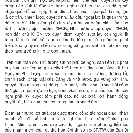
hòa bình, ổn định hợp tác và phát triển. Việt Nam quyết tâm xây
dựng nền kinh tế độc lập, tự chủ gắn với tích cực, chủ động hội
nhập quốc tế sâu rộng, toàn diện, thực chất, hiệu quả; lấy nội lực
là cơ bản, chiến lược, quyết định, lâu dài, ngoại lực là quan trọng,
đột phá. Việt Nam đang tiếp tục xây dựng và hoàn thiện nền kinh
tế thị trường, định hướng XHCN, Nhà nước pháp quyền XHCN,
nền dân chủ XHCN, với quan điểm xuyên suốt lấy con người là
trung tâm, là chủ thể, là mục tiêu, là động lực, là nguồn lực phát
triển, không hy sinh tiến bộ và công bằng, an sinh xã hội để chạy
theo tăng trưởng kinh tế đơn thuần.
Trên tinh thần đó, Thủ tướng Chính phủ đề nghị, cần tiếp tục phát
huy bản sắc "ngoại giao cây tre" theo chỉ đạo của Tổng Bí thư
Nguyễn Phú Trọng, bám sát, quán triệt chủ trương, đường lối,
chính sách, pháp luật của Đảng và Nhà nước, giữ vững bản lĩnh,
nguyên tắc nhưng chủ động, linh hoạt, mềm dẻo. Trong bối cảnh
thời gian, nguồn lực có hạn, công việc nhiều, yêu cầu cao, thì suy
nghĩ phải kỹ, quyết tâm phải cao, nỗ lực phải lớn, hành động
quyết liệt, hiệu quả, làm có trọng tâm, trọng điểm...
Điểm lại những kết quả đạt được trong công tác ngoại giao, nhấn
mạnh về một số bài học kinh nghiệm, Thủ tướng Chính phủ
Phạm Minh Chính yêu cầu các Bộ, ngành, địa phương tiếp tục
đẩy mạnh triển khai, cụ thể hóa Chỉ thị số 15-CT/TW của Ban Bí