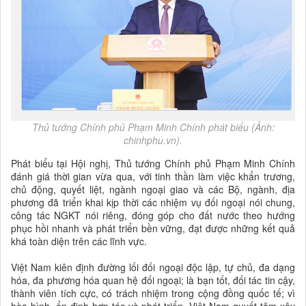
Thủ tướng Chính phủ Phạm Minh Chính phát biểu (Ảnh:
chinhphu.vn).
Phát biểu tại Hội nghị, Thủ tướng Chính phủ Phạm Minh Chính
đánh giá thời gian vừa qua, với tinh thần làm việc khẩn trương,
chủ động, quyết liệt, ngành ngoại giao và các Bộ, ngành, địa
phương đã triển khai kịp thời các nhiệm vụ đối ngoại nói chung,
công tác NGKT nói riêng, đóng góp cho đất nước theo hướng
phục hồi nhanh và phát triển bền vững, đạt được những kết quả
khá toàn diện trên các lĩnh vực.
Việt Nam kiên định đường lối đối ngoại độc lập, tự chủ, đa dạng
hóa, đa phương hóa quan hệ đối ngoại; là bạn tốt, đối tác tin cậy,
thành viên tích cực, có trách nhiệm trong cộng đồng quốc tế; vì