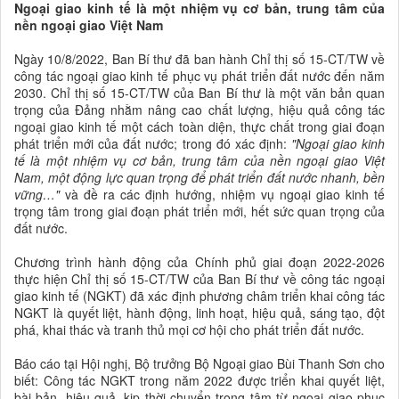
Ngoại giao kinh tế là một nhiệm vụ cơ bản, trung tâm của
nền ngoại giao Việt Nam
Ngày 10/8/2022, Ban Bí thư đã ban hành Chỉ thị số 15-CT/TW về
công tác ngoại giao kinh tế phục vụ phát triển đất nước đến năm
2030. Chỉ thị số 15-CT/TW của Ban Bí thư là một văn bản quan
trọng của Đảng nhằm nâng cao chất lượng, hiệu quả công tác
ngoại giao kinh tế một cách toàn diện, thực chất trong giai đoạn
phát triển mới của đất nước; trong đó xác định:
"Ngoại giao kinh
tế là một nhiệm vụ cơ bản, trung tâm của nền ngoại giao Việt
Nam, một động lực quan trọng để phát triển đất nước nhanh, bền
vững…"
và đề ra các định hướng, nhiệm vụ ngoại giao kinh tế
trọng tâm trong giai đoạn phát triển mới, hết sức quan trọng của
đất nước.
Chương trình hành động của Chính phủ giai đoạn 2022-2026
thực hiện Chỉ thị số 15-CT/TW của Ban Bí thư về công tác ngoại
giao kinh tế (NGKT) đã xác định phương châm triển khai công tác
NGKT là quyết liệt, hành động, linh hoạt, hiệu quả, sáng tạo, đột
phá, khai thác và tranh thủ mọi cơ hội cho phát triển đất nước.
Báo cáo tại Hội nghị, Bộ trưởng Bộ Ngoại giao Bùi Thanh Sơn cho
biết: Công tác NGKT trong năm 2022 được triển khai quyết liệt,
bài bản, hiệu quả, kịp thời chuyển trọng tâm từ ngoại giao phục