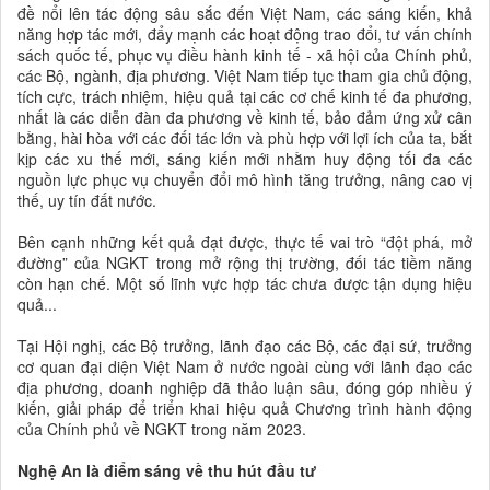
đề nổi lên tác động sâu sắc đến Việt Nam, các sáng kiến, khả
năng hợp tác mới, đẩy mạnh các hoạt động trao đổi, tư vấn chính
sách quốc tế, phục vụ điều hành kinh tế - xã hội của Chính phủ,
các Bộ, ngành, địa phương. Việt Nam tiếp tục tham gia chủ động,
tích cực, trách nhiệm, hiệu quả tại các cơ chế kinh tế đa phương,
nhất là các diễn đàn đa phương về kinh tế, bảo đảm ứng xử cân
bằng, hài hòa với các đối tác lớn và phù hợp với lợi ích của ta, bắt
kịp các xu thế mới, sáng kiến mới nhằm huy động tối đa các
nguồn lực phục vụ chuyển đổi mô hình tăng trưởng, nâng cao vị
thế, uy tín đất nước.
Bên cạnh những kết quả đạt được, thực tế vai trò “đột phá, mở
đường” của NGKT trong mở rộng thị trường, đối tác tiềm năng
còn hạn chế. Một số lĩnh vực hợp tác chưa được tận dụng hiệu
quả...
Tại Hội nghị, các Bộ trưởng, lãnh đạo các Bộ, các đại sứ, trưởng
cơ quan đại diện Việt Nam ở nước ngoài cùng với lãnh đạo các
địa phương, doanh nghiệp đã thảo luận sâu, đóng góp nhiều ý
kiến, giải pháp để triển khai hiệu quả Chương trình hành động
của Chính phủ về NGKT trong năm 2023.
Nghệ An là điểm sáng về thu hút đầu tư