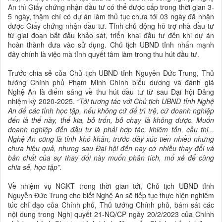
An thì Giấy chứng nhận đầu tư có thể được cấp trong thời gian 3-
5 ngày, thậm chí có dự án làm thủ tục chưa tới 03 ngày đã nhận
được Giấy chứng nhận đầu tư. Tỉnh chủ động hỗ trợ nhà đầu tư
từ giai đoạn bắt đầu khảo sát, triển khai đầu tư đến khi dự án
hoàn thành đưa vào sử dụng. Chủ tịch UBND tỉnh nhấn mạnh
đây chính là việc mà tỉnh quyết tâm làm trong thu hút đầu tư.
Trước chia sẻ của Chủ tịch UBND tỉnh Nguyễn Đức Trung, Thủ
tướng Chính phủ Phạm Minh Chính biểu dương và đánh giá
Nghệ An là điểm sáng về thu hút đầu tư từ sau Đại hội Đảng
nhiệm kỳ 2020-2025.
“Tôi tương tác với Chủ tịch UBND tỉnh Nghệ
An để các tỉnh học tập, nếu không cứ để trì trệ, cứ doanh nghiệp
đến là thế này, thế kia, bỏ trốn, bỏ chạy là không được. Muốn
doanh nghiệp đến đầu tư là phải hợp tác, khiêm tốn, cầu thị...
Nghệ An cũng là tỉnh khó khăn, trước đây xúc tiến nhiều nhưng
chưa hiệu quả, nhưng sau Đại hội đến nay có nhiều thay đổi và
bản chất của sự thay đổi này muốn phân tích, mổ xẻ để cùng
chia sẻ, học tập”.
Về nhiệm vụ NGKT trong thời gian tới, Chủ tịch UBND tỉnh
Nguyễn Đức Trung cho biết Nghệ An sẽ tiếp tục thực hiện nghiêm
túc chỉ đạo của Chính phủ, Thủ tướng Chính phủ, bám sát các
nội dung trong Nghị quyết 21-NQ/CP ngày 20/2/2023 của Chính