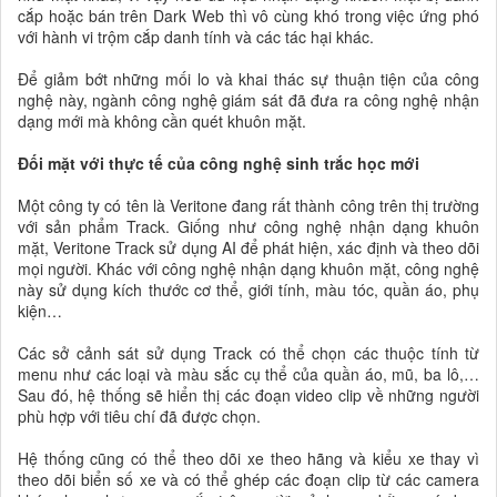
cắp hoặc bán trên Dark Web thì vô cùng khó trong việc ứng phó
với hành vi trộm cắp danh tính và các tác hại khác.
Để giảm bớt những mối lo và khai thác sự thuận tiện của công
nghệ này, ngành công nghệ giám sát đã đưa ra công nghệ nhận
dạng mới mà không cần quét khuôn mặt.
Đối mặt với thực tế của công nghệ sinh trắc học mới
Một công ty có tên là Veritone đang rất thành công trên thị trường
với sản phẩm Track. Giống như công nghệ nhận dạng khuôn
mặt, Veritone Track sử dụng AI để phát hiện, xác định và theo dõi
mọi người. Khác với công nghệ nhận dạng khuôn mặt, công nghệ
này sử dụng kích thước cơ thể, giới tính, màu tóc, quần áo, phụ
kiện…
Các sở cảnh sát sử dụng Track có thể chọn các thuộc tính từ
menu như các loại và màu sắc cụ thể của quần áo, mũ, ba lô,…
Sau đó, hệ thống sẽ hiển thị các đoạn video clip về những người
phù hợp với tiêu chí đã được chọn.
Hệ thống cũng có thể theo dõi xe theo hãng và kiểu xe thay vì
theo dõi biển số xe và có thể ghép các đoạn clip từ các camera