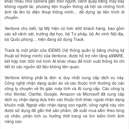
khác nhau như camera gắn trên người, cảnh quay bằng máy bay
không người lái, phương tiện truyền thông xã hội và những hình
ảnh tải lên từ điện thoại thông minh… để dựng lại tiến trình di
chuyển.
Veritone cho biết, tại Mỹ hiện có hơn 400 khách hàng, bao gồm
các sở cảnh sát, trường đại học, bộ Tư pháp, bộ An ninh Nội địa,
bộ Quốc phòng… hiện đang sử dụng Track.
Track là một phần của iDEMS (hệ thống quản lý bằng chứng kỹ
thuật số thông minh) của Veritone, được hỗ trợ nền tảng aiWARE,
kết hợp hơn 300 mô hình AI khác nhau để trích xuất thông tin chi
tiết từ các nguồn dữ liệu không liên quan.
Veritone không phải là đơn vị duy nhất cung cấp dịch vụ này.
Công nghệ nhận dạng quần áo và các thuộc tính thường do các
công ty chuyên về thị giác máy tính và AI cung cấp. Các công ty
như Ximilar, Clarifai, Google, Amazon và Microsoft đã cung cấp
dịch vụ nhận dạng dựa trên các thuộc tính khác ngoài nhận dạng
khuôn mặt. Ngoài việc nhận dạng con người, công nghệ này còn
được sử dụng để gắn thẻ sản phẩm, đề xuất mua sắm theo từng
cá nhân, phân tích xu hướng thời trang và tìm kiếm hình ảnh
nâng cao.