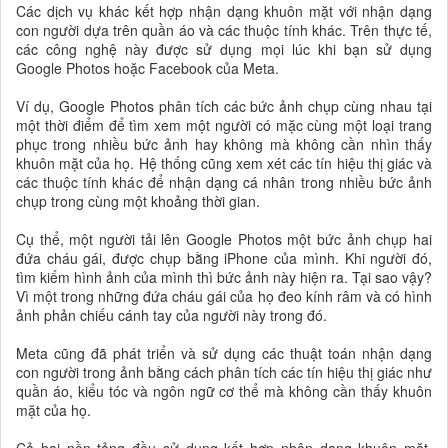
Các dịch vụ khác kết hợp nhận dạng khuôn mặt với nhận dạng
con người dựa trên quần áo và các thuộc tính khác. Trên thực tế,
các công nghệ này được sử dụng mọi lúc khi bạn sử dụng
Google Photos hoặc Facebook của Meta.
Ví dụ, Google Photos phân tích các bức ảnh chụp cùng nhau tại
một thời điểm để tìm xem một người có mặc cùng một loại trang
phục trong nhiều bức ảnh hay không mà không cần nhìn thấy
khuôn mặt của họ. Hệ thống cũng xem xét các tín hiệu thị giác và
các thuộc tính khác để nhận dạng cá nhân trong nhiều bức ảnh
chụp trong cùng một khoảng thời gian.
Cụ thể, một người tải lên Google Photos một bức ảnh chụp hai
đứa cháu gái, được chụp bằng iPhone của mình. Khi người đó,
tìm kiếm hình ảnh của mình thì bức ảnh này hiện ra. Tại sao vậy?
Vì một trong những đứa cháu gái của họ đeo kính râm và có hình
ảnh phản chiếu cánh tay của người này trong đó.
Meta cũng đã phát triển và sử dụng các thuật toán nhận dạng
con người trong ảnh bằng cách phân tích các tín hiệu thị giác như
quần áo, kiểu tóc và ngôn ngữ cơ thể mà không cần thấy khuôn
mặt của họ.
Cả hai nền tảng đều sử dụng kết hợp nhận dạng khuôn mặt,