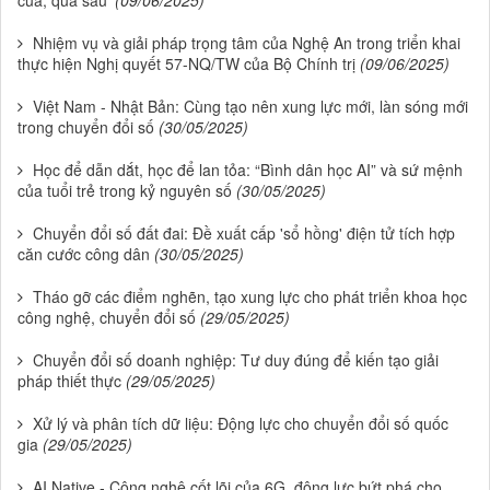
Nhiệm vụ và giải pháp trọng tâm của Nghệ An trong triển khai
thực hiện Nghị quyết 57-NQ/TW của Bộ Chính trị
(09/06/2025)
Việt Nam - Nhật Bản: Cùng tạo nên xung lực mới, làn sóng mới
trong chuyển đổi số
(30/05/2025)
Học để dẫn dắt, học để lan tỏa: “Bình dân học AI” và sứ mệnh
của tuổi trẻ trong kỷ nguyên số
(30/05/2025)
Chuyển đổi số đất đai: Đề xuất cấp 'sổ hồng' điện tử tích hợp
căn cước công dân
(30/05/2025)
Tháo gỡ các điểm nghẽn, tạo xung lực cho phát triển khoa học
công nghệ, chuyển đổi số
(29/05/2025)
Chuyển đổi số doanh nghiệp: Tư duy đúng để kiến tạo giải
pháp thiết thực
(29/05/2025)
Xử lý và phân tích dữ liệu: Động lực cho chuyển đổi số quốc
gia
(29/05/2025)
AI Native - Công nghệ cốt lõi của 6G, động lực bứt phá cho