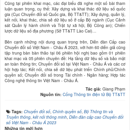
Cũng tại phiên khai mạc, các đại biểu đã nghe một số bài tham
luận quan trọng, cụ thể: Xây dựng và khai thác dữ liệu số quốc
gia (Cục Chuyển đổi số Quốc gia, Bộ TT&TT); Xây dựng, quản lý,
kết nối, khai thác, chia sẻ dữ liệu số ở cấp Bộ ngành (Cục Cảnh
sát Quản lý hành chính và Trật tự xã hội, Bộ Công an); Chiến
lược dữ liệu số địa phương (Sở TT&TT Lào Cai)…
Bên cạnh những nội dung quan trọng trên, Diễn đàn Cấp cao
Chuyển đổi số Việt Nam - Châu Á 2023, với hơn 60 diễn giả cũng
tập trung bàn bàn thảo tại 06 phiên hội nghị bao gồm 01 phiên
khai mạc và 05 phiên chuyên đề: Hạ tầng dữ liệu số và bảo mật
an toàn thông tin; Chuyển đổi số tại Việt Nam - Châu Á và các cơ
hội hợp tác; Kết nối, chia sẻ dữ liệu phát triển Chính phủ/Chính
quyền số; Chuyển đổi số trong Tài chính - Ngân hàng; Hợp tác
Công nghệ thông tin Việt Nam - Châu Á.
Tác giả:
Giang Phạm
Nguồn tin:
Cổng Thông tin điện tử Bộ TT&TT
Tags:
Chuyển đổi số
,
Chính quyền số
,
Bộ Thông tin và
Truyền thông
,
kết nối thông minh
,
Diễn đàn cấp cao Chuyển đổi
số Việt Nam - Châu Á 2023
Những tin mới hơn