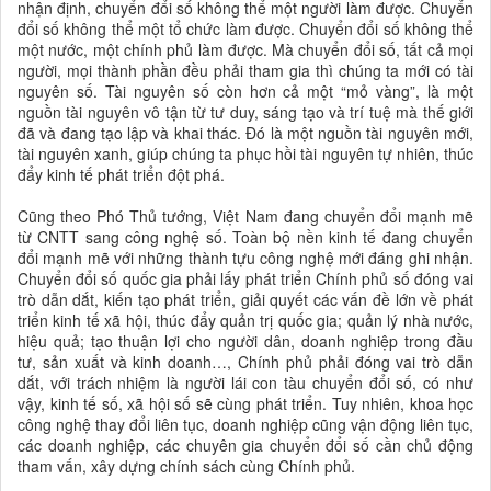
nhận định, chuyển đổi số không thể một người làm được. Chuyển
đổi số không thể một tổ chức làm được. Chuyển đổi số không thể
một nước, một chính phủ làm được. Mà chuyển đổi số, tất cả mọi
người, mọi thành phần đều phải tham gia thì chúng ta mới có tài
nguyên số. Tài nguyên số còn hơn cả một “mỏ vàng”, là một
nguồn tài nguyên vô tận từ tư duy, sáng tạo và trí tuệ mà thế giới
đã và đang tạo lập và khai thác. Đó là một nguồn tài nguyên mới,
tài nguyên xanh, giúp chúng ta phục hồi tài nguyên tự nhiên, thúc
đẩy kinh tế phát triển đột phá.
Cũng theo Phó Thủ tướng, Việt Nam đang chuyển đổi mạnh mẽ
từ CNTT sang công nghệ số. Toàn bộ nền kinh tế đang chuyển
đổi mạnh mẽ với những thành tựu công nghệ mới đáng ghi nhận.
Chuyển đổi số quốc gia phải lấy phát triển Chính phủ số đóng vai
trò dẫn dắt, kiến tạo phát triển, giải quyết các vấn đề lớn về phát
triển kinh tế xã hội, thúc đẩy quản trị quốc gia; quản lý nhà nước,
hiệu quả; tạo thuận lợi cho người dân, doanh nghiệp trong đầu
tư, sản xuất và kinh doanh…, Chính phủ phải đóng vai trò dẫn
dắt, với trách nhiệm là người lái con tàu chuyển đổi số, có như
vậy, kinh tế số, xã hội số sẽ cùng phát triển. Tuy nhiên, khoa học
công nghệ thay đổi liên tục, doanh nghiệp cũng vận động liên tục,
các doanh nghiệp, các chuyên gia chuyển đổi số cần chủ động
tham vấn, xây dựng chính sách cùng Chính phủ.