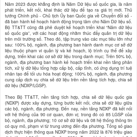
Năm 2023 được khẳng định là Năm Dữ liệu số quốc gia, là năm
phát triển, kết nối, khai thác dữ liệu để tạo ra giá trị mới. Thủ
tướng Chính phủ - Chủ tịch Ủy ban Quốc gia về Chuyển đổi số -
đã ban hành kế hoạch hành động trọng tâm cho Năm Dữ liệu số.
Bộ TT&TT cũng đã phê duyệt kế hoạch triển khai “Năm dữ liệu
số quốc gia”, với các hoạt động nhằm thúc đẩy quản trị dữ liệu
trên môi trường số. Theo đó, tập trung vào các mục tiêu lớn như
sau: 100% bộ, ngành, địa phương ban hành danh mục cơ sở dữ
liệu thuộc phạm vi quản lý và kế hoạch, lộ trình cụ thể để xây
dựng, triển khai các cơ sở dữ liệu trong danh mục; Trên 50% bộ,
ngành, địa phương ban hành kế hoạch triển khai nền tảng phân
tích, xử lý dữ liệu tổng hợp cấp bộ, cấp tỉnh, có ứng dụng trí tuệ
nhân tạo để tối ưu hóa hoạt động; 100% bộ, ngành, địa phương
cung cấp dịch vụ chia sẻ dữ liệu trên nền tảng tích hợp, chia sẻ
dữ liệu (NDXP/LGSP).
Theo Bộ TT&TT, nền tảng tích hợp, chia sẻ dữ liệu quốc gia
(NDXP) được xây dựng, từng bước kết nối, chia sẻ dữ liệu giữa
các bộ, ngành, địa phương. Đến nay, nền tảng NDXP đã kết nối
với hệ thống của 90 cơ quan, đơn vị; trong đó có 85 LGSP của
bộ, ngành, địa phương; 10 cơ sở dữ liệu và 08 hệ thống thông tin
có quy mô, phạm vi từ trung ương đến địa phương. Tổng số giao
dịch thực hiện thông qua NDXP trong năm 2022 là 876 triệu giao