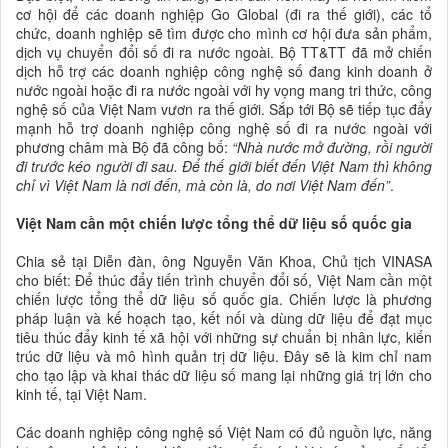
cơ hội để các doanh nghiệp Go Global (đi ra thế giới), các tổ
chức, doanh nghiệp sẽ tìm được cho mình cơ hội đưa sản phẩm,
dịch vụ chuyển đổi số đi ra nước ngoài. Bộ TT&TT đã mở chiến
dịch hỗ trợ các doanh nghiệp công nghệ số đang kinh doanh ở
nước ngoài hoặc đi ra nước ngoài với hy vọng mang tri thức, công
nghệ số của Việt Nam vươn ra thế giới. Sắp tới Bộ sẽ tiếp tục đẩy
mạnh hỗ trợ doanh nghiệp công nghệ số đi ra nước ngoài với
phương châm mà Bộ đã công bố:
“Nhà nước mở đường, rồi người
đi trước kéo người đi sau. Để thế giới biết đến Việt Nam thì không
chỉ vì Việt Nam là nơi đến, mà còn là, do nơi Việt Nam đến”
.
Việt Nam cần một chiến lược tổng thể dữ liệu số quốc gia
Chia sẻ tại Diễn đàn, ông Nguyễn Văn Khoa, Chủ tịch VINASA
cho biết: Để thúc đẩy tiến trình chuyển đổi số, Việt Nam cần một
chiến lược tổng thể dữ liệu số quốc gia. Chiến lược là phương
pháp luận và kế hoạch tạo, kết nối và dùng dữ liệu để đạt mục
tiêu thúc đẩy kinh tế xã hội với những sự chuẩn bị nhân lực, kiến
trúc dữ liệu và mô hình quản trị dữ liệu. Đây sẽ là kim chỉ nam
cho tạo lập và khai thác dữ liệu số mang lại những giá trị lớn cho
kinh tế, tại Việt Nam.
Các doanh nghiệp công nghệ số Việt Nam có đủ nguồn lực, năng