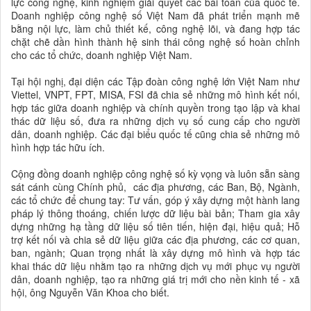
lực công nghệ, kinh nghiệm giải quyết các bài toán của quốc tế.
Doanh nghiệp công nghệ số Việt Nam đã phát triển mạnh mẽ
bằng nội lực, làm chủ thiết kế, công nghệ lõi, và đang hợp tác
chặt chẽ dần hình thành hệ sinh thái công nghệ số hoàn chỉnh
cho các tổ chức, doanh nghiệp Việt Nam.
Tại hội nghị, đại diện các Tập đoàn công nghệ lớn Việt Nam như
Viettel, VNPT, FPT, MISA, FSI đã chia sẻ những mô hình kết nối,
hợp tác giữa doanh nghiệp và chính quyền trong tạo lập và khai
thác dữ liệu số, đưa ra những dịch vụ số cung cấp cho người
dân, doanh nghiệp. Các đại biểu quốc tế cũng chia sẻ những mô
hình hợp tác hữu ích.
Cộng đồng doanh nghiệp công nghệ số kỳ vọng và luôn sẵn sàng
sát cánh cùng Chính phủ, các địa phương, các Ban, Bộ, Ngành,
các tổ chức để chung tay: Tư vấn, góp ý xây dựng một hành lang
pháp lý thông thoáng, chiến lược dữ liệu bài bản; Tham gia xây
dựng những hạ tầng dữ liệu số tiên tiến, hiện đại, hiệu quả; Hỗ
trợ kết nối và chia sẻ dữ liệu giữa các địa phương, các cơ quan,
ban, ngành; Quan trọng nhất là xây dựng mô hình và hợp tác
khai thác dữ liệu nhằm tạo ra những dịch vụ mới phục vụ người
dân, doanh nghiệp, tạo ra những giá trị mới cho nền kinh tế - xã
hội, ông Nguyễn Văn Khoa cho biết.