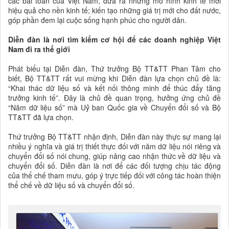
các bài toán của Việt Nam, đưa ra những mô hình kinh tế mới
hiệu quả cho nền kinh tế; kiến tạo những giá trị mới cho đất nước,
góp phần đem lại cuộc sống hạnh phúc cho người dân.
Diễn đàn là nơi tìm kiếm cơ hội để các doanh nghiệp Việt
Nam đi ra thế giới
Phát biểu tại Diễn đàn, Thứ trưởng Bộ TT&TT Phan Tâm cho
biết, Bộ TT&TT rất vui mừng khi Diễn đàn lựa chọn chủ đề là:
“Khai thác dữ liệu số và kết nối thông minh để thúc đẩy tăng
trưởng kinh tế”. Đây là chủ đề quan trọng, hưởng ứng chủ đề
“Năm dữ liệu số” mà Uỷ ban Quốc gia về Chuyển đổi số và Bộ
TT&TT đã lựa chọn.
Thứ trưởng Bộ TT&TT nhận định, Diễn đàn này thực sự mang lại
nhiều ý nghĩa và giá trị thiết thực đối với năm dữ liệu nói riêng và
chuyển đổi số nói chung, giúp nâng cao nhận thức về dữ liệu và
chuyển đổi số. Diễn đàn là nơi để các đối tượng chịu tác động
của thể chế tham mưu, góp ý trực tiếp đối với công tác hoàn thiện
thể chế về dữ liệu số và chuyển đổi số.