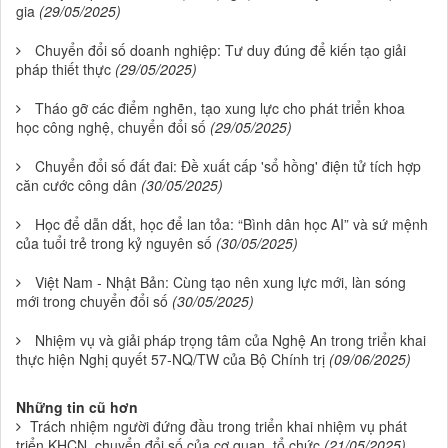
gia
(29/05/2025)
Chuyển đổi số doanh nghiệp: Tư duy đúng để kiến tạo giải
pháp thiết thực
(29/05/2025)
Tháo gỡ các điểm nghẽn, tạo xung lực cho phát triển khoa
học công nghệ, chuyển đổi số
(29/05/2025)
Chuyển đổi số đất đai: Đề xuất cấp 'sổ hồng' điện tử tích hợp
căn cước công dân
(30/05/2025)
Học để dẫn dắt, học để lan tỏa: “Bình dân học AI” và sứ mệnh
của tuổi trẻ trong kỷ nguyên số
(30/05/2025)
Việt Nam - Nhật Bản: Cùng tạo nên xung lực mới, làn sóng
mới trong chuyển đổi số
(30/05/2025)
Nhiệm vụ và giải pháp trọng tâm của Nghệ An trong triển khai
thực hiện Nghị quyết 57-NQ/TW của Bộ Chính trị
(09/06/2025)
Những tin cũ hơn
Trách nhiệm người đứng đầu trong triển khai nhiệm vụ phát
triển KHCN, chuyển đổi số của cơ quan, tổ chức
(21/05/2025)