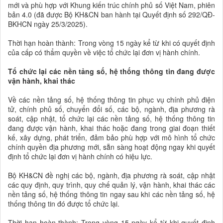
mới và phù hợp với Khung kiến trúc chính phủ số Việt Nam, phiên
bản 4.0 (đã được Bộ KH&CN ban hành tại Quyết định số 292/QĐ-
BKHCN ngày 25/3/2025).
Thời hạn hoàn thành: Trong vòng 15 ngày kể từ khi có quyết định
của cấp có thẩm quyền về việc tổ chức lại đơn vị hành chính.
Tổ chức lại các nền tảng số, hệ thống thông tin đang được
vận hành, khai thác
Về các nền tảng số, hệ thống thông tin phục vụ chính phủ điện
tử, chính phủ số, chuyển đổi số, các bộ, ngành, địa phương rà
soát, cập nhật, tổ chức lại các nền tảng số, hệ thống thông tin
đang được vận hành, khai thác hoặc đang trong giai đoạn thiết
kế, xây dựng, phát triển, đảm bảo phù hợp với mô hình tổ chức
chính quyền địa phương mới, sẵn sàng hoạt động ngay khi quyết
định tổ chức lại đơn vị hành chính có hiệu lực.
Bộ KH&CN đề nghị các bộ, ngành, địa phương rà soát, cập nhật
các quy định, quy trình, quy chế quản lý, vận hành, khai thác các
nền tảng số, hệ thống thông tin ngay sau khi các nền tảng số, hệ
thống thông tin đó được tổ chức lại.
Thời hạn hoàn thành: Trong vòng 15 ngày kể từ khi quyết định