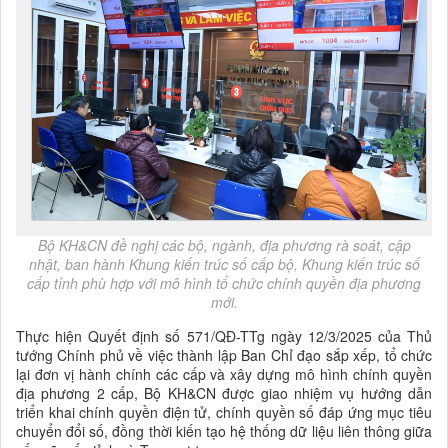
Bộ KH&CN đề nghị các bộ, ngành, địa phương rà soát, cập
nhật, ban hành Khung kiến trúc số cấp bộ, Khung kiến trúc số
cấp tỉnh phù hợp với mô hình tổ chức chính quyền địa phương
mới.
Thực hiện Quyết định số 571/QĐ-TTg ngày 12/3/2025 của Thủ
tướng Chính phủ về việc thành lập Ban Chỉ đạo sắp xếp, tổ chức
lại đơn vị hành chính các cấp và xây dựng mô hình chính quyền
địa phương 2 cấp, Bộ KH&CN được giao nhiệm vụ hướng dẫn
triển khai chính quyền điện tử, chính quyền số đáp ứng mục tiêu
chuyển đổi số, đồng thời kiến tạo hệ thống dữ liệu liên thông giữa