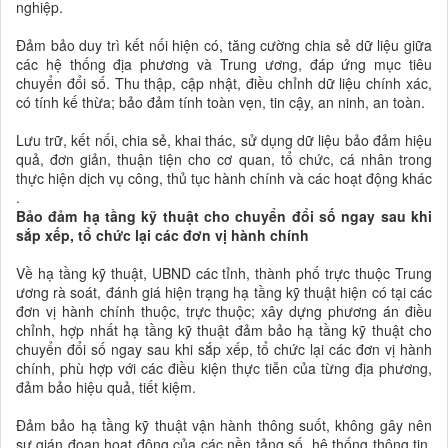
nghiệp.
Đảm bảo duy trì kết nối hiện có, tăng cường chia sẻ dữ liệu giữa
các hệ thống địa phương và Trung ương, đáp ứng mục tiêu
chuyển đổi số. Thu thập, cập nhật, điều chỉnh dữ liệu chính xác,
có tính kế thừa; bảo đảm tính toàn vẹn, tin cậy, an ninh, an toàn.
Lưu trữ, kết nối, chia sẻ, khai thác, sử dụng dữ liệu bảo đảm hiệu
quả, đơn giản, thuận tiện cho cơ quan, tổ chức, cá nhân trong
thực hiện dịch vụ công, thủ tục hành chính và các hoạt động khác
.
Bảo đảm hạ tầng kỹ thuật cho chuyển đổi số ngay sau khi
sắp xếp, tổ chức lại các đơn vị hành chính
Về hạ tầng kỹ thuật, UBND các tỉnh, thành phố trực thuộc Trung
ương rà soát, đánh giá hiện trạng hạ tầng kỹ thuật hiện có tại các
đơn vị hành chính thuộc, trực thuộc; xây dựng phương án điều
chỉnh, hợp nhất hạ tầng kỹ thuật đảm bảo hạ tầng kỹ thuật cho
chuyển đổi số ngay sau khi sắp xếp, tổ chức lại các đơn vị hành
chính, phù hợp với các điều kiện thực tiễn của từng địa phương,
đảm bảo hiệu quả, tiết kiệm.
Đảm bảo hạ tầng kỹ thuật vận hành thông suốt, không gây nên
sự gián đoạn hoạt động của các nền tảng số, hệ thống thông tin,