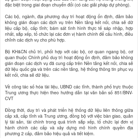
đặc biệt trong giai đoạn chuyển đổi (có các giải pháp dự phòng).
Các bộ, ngành, địa phương duy trì hoạt động ổn định, đảm bảo
không gián đoạn các dịch vụ trên Nền tảng kết nối, chia sẻ dữ
liệu cấp bộ, cấp tỉnh; bám sát tình hình thực tế sáp nhập, hợp
nhất, sắp xếp, tổ chức lại các đơn vị hành chính để cấu hình, điều
chỉnh các dịch vụ cho phù hợp.
Bộ KH&CN chủ trì, phối hợp với các bộ, cơ quan ngang bộ, cơ
quan thuộc Chính phủ duy trì hoạt động ổn định, đảm bảo không
gián đoạn các dịch vụ đã cung cấp trên Nền tảng kết nối, chia sẻ
dữ liệu quốc gia và trên các nền tảng, hệ thống thông tin phục vụ
kết nối, chia sẻ dữ liệu.
Về công tác số hóa tài liệu, UBND các tỉnh, thành phố trực thuộc
Trung ương thực hiện theo hướng dẫn tại văn bản số 851/BNV-
CVT
Đồng thời, duy trì và phát triển hệ thống dữ liệu liên thông giữa
cấp xã, cấp tỉnh và Trung ương, đồng bộ với việc bàn giao, quản
lý tài sản, tài chính trong quá trình sắp xếp, tổ chức lại đơn vị
hành chính các cấp và xây dựng mô hình chính quyền địa
phương 2 cấp, đảm bảo hiệu quả và tiết kiệm.