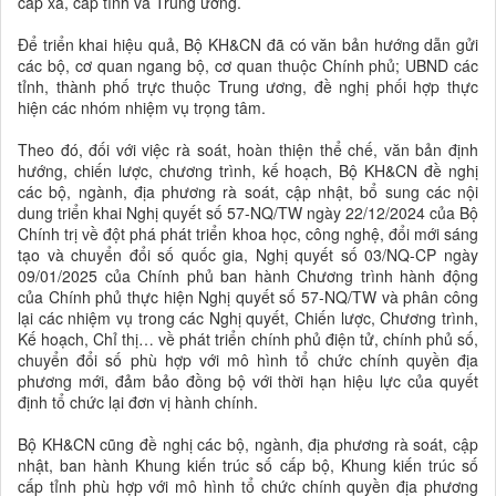
cấp xã, cấp tỉnh và Trung ương.
Để triển khai hiệu quả, Bộ KH&CN đã có văn bản hướng dẫn gửi
các bộ, cơ quan ngang bộ, cơ quan thuộc Chính phủ; UBND các
tỉnh, thành phố trực thuộc Trung ương, đề nghị phối hợp thực
hiện các nhóm nhiệm vụ trọng tâm.
Theo đó, đối với việc rà soát, hoàn thiện thể chế, văn bản định
hướng, chiến lược, chương trình, kế hoạch, Bộ KH&CN đề nghị
các bộ, ngành, địa phương rà soát, cập nhật, bổ sung các nội
dung triển khai Nghị quyết số 57-NQ/TW ngày 22/12/2024 của Bộ
Chính trị về đột phá phát triển khoa học, công nghệ, đổi mới sáng
tạo và chuyển đổi số quốc gia, Nghị quyết số 03/NQ-CP ngày
09/01/2025 của Chính phủ ban hành Chương trình hành động
của Chính phủ thực hiện Nghị quyết số 57-NQ/TW và phân công
lại các nhiệm vụ trong các Nghị quyết, Chiến lược, Chương trình,
Kế hoạch, Chỉ thị… về phát triển chính phủ điện tử, chính phủ số,
chuyển đổi số phù hợp với mô hình tổ chức chính quyền địa
phương mới, đảm bảo đồng bộ với thời hạn hiệu lực của quyết
định tổ chức lại đơn vị hành chính.
Bộ KH&CN cũng đề nghị các bộ, ngành, địa phương rà soát, cập
nhật, ban hành Khung kiến trúc số cấp bộ, Khung kiến trúc số
cấp tỉnh phù hợp với mô hình tổ chức chính quyền địa phương