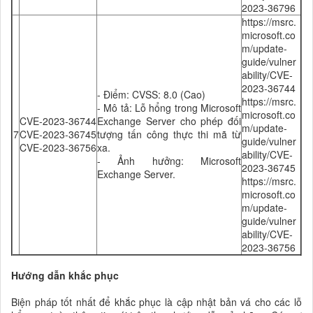
2023-36796
https://msrc.
microsoft.co
m/update-
guide/vulner
ability/CVE-
2023-36744
- Điểm: CVSS: 8.0 (Cao)
https://msrc.
- Mô tả: Lỗ hổng trong Microsoft
microsoft.co
CVE-2023-36744
Exchange Server cho phép đối
m/update-
7
CVE-2023-36745
tượng tấn công thực thi mã từ
guide/vulner
CVE-2023-36756
xa
.
ability/CVE-
- Ảnh hưởng: Microsoft
2023-36745
Exchange Server.
https://msrc.
microsoft.co
m/update-
guide/vulner
ability/CVE-
2023-36756
Hướng dẫn khắc phục
Biện pháp tốt nhất để khắc phục là cập nhật bản vá cho các lỗ