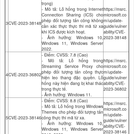
trọng)
- Mô tả: Lỗ hổng trong Internet
https://msrc.
Connection Sharing (ICS) cho
microsoft.co
phép đối tượng tấn công không
m/update-
3
CVE-2023-38148
cần xác thực thực thi mã từ xa
guide/vulner
khi ICS được kích hoạt
.
ability/CVE-
- Ảnh hưởng: Windows 10,
2023-38148
Windows 11, Windows Server
2022.
- Điểm: CVSS: 7.8 (Cao)
- Mô tả: Lỗ hổng trong
https://msrc.
Streaming Service Proxy cho
microsoft.co
phép đối tượng tấn công thực
m/update-
4
CVE-2023-36802
hiện leo thang đặc quyền. Lỗ
guide/vulner
hổng này hiện đang bị khai thác
ability/CVE-
trong thực tế.
2023-36802
- Ảnh hưởng: Windows 11.
- Điểm: CVSS: 8.8 (Cao)
https://msrc.
- Mô tả: Lỗ hổng trong Windows
microsoft.co
Themes cho phép đối tượng tấn
m/update-
5
CVE-2023-38146
công thực thi mã từ xa.
guide/vulner
- Ảnh hưởng: Windows 10,
ability/CVE-
Windows 11, Windows Server
2023-38146