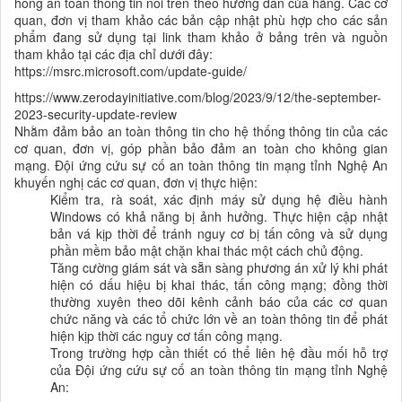
hổng an toàn thông tin nói trên theo hướng dẫn của hãng. Các cơ
quan, đơn vị tham khảo các bản cập nhật phù hợp cho các sản
phẩm đang sử dụng tại link tham khảo ở bảng trên và nguồn
tham khảo tại các địa chỉ dưới đây:
https://msrc.microsoft.com/update-guide/
https://www.zerodayinitiative.com/blog/2023/9/12/the-september-
2023-security-update-review
Nhằm đảm bảo an toàn thông tin cho hệ thống thông tin của các
cơ quan, đơn vị, góp phần bảo đảm an toàn cho không gian
mạng. Đội ứng cứu sự cố an toàn thông tin mạng tỉnh Nghệ An
khuyến nghị các cơ quan, đơn vị thực hiện:
Kiểm tra, rà soát, xác định máy sử dụng hệ điều hành
Windows có khả năng bị ảnh hưởng. Thực hiện cập nhật
bản vá kịp thời để tránh nguy cơ bị tấn công và sử dụng
phần mềm bảo mật chặn khai thác một cách chủ động.
Tăng cường giám sát và sẵn sàng phương án xử lý khi phát
hiện có dấu hiệu bị khai thác, tấn công mạng; đồng thời
thường xuyên theo dõi kênh cảnh báo của các cơ quan
chức năng và các tổ chức lớn về an toàn thông tin để phát
hiện kịp thời các nguy cơ tấn công mạng.
Trong trường hợp cần thiết có thể liên hệ đầu mối hỗ trợ
của Đội ứng cứu sự cố an toàn thông tin mạng tỉnh Nghệ
An: