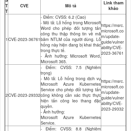
S
Link tham
T
CVE
Mô tả
khảo
T
- Điểm: CVSS: 6.2 (Cao)
- Mô tả: Lỗ hổng trong Microsoft
https://msrc.
Word cho phép đối tượng tấn
microsoft.co
công thu thập thông tin về mã
m/update-
1
CVE-2023-36761
băm NTLM của người dùng. Lỗ
guide/vulner
hổng này hiện đang bị khai thác
ability/CVE-
trong thực tế.
2023-36761
- Ảnh hưởng: Microsoft Word,
Microsoft 365.
- Điểm: CVSS:
7
.5 (Nghiêm
trọng)
- Mô tả: Lỗ hổng trong dịch vụ
https://msrc.
Microsoft Azure Kubernetes
microsoft.co
Service cho phép đối tượng tấn
m/update-
2
CVE-2023-29332
công không cần xác thực thực
guide/vulner
hiện tấn công leo thang đặc
ability/CVE-
quyền.
2023-29332
- Ảnh hưởng:
Microsoft Azure Kubernetes
Service.
- Điểm: CVSS: 8.8 (Nghiêm