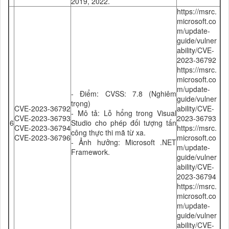
2019, 2022.
https://msrc.
microsoft.co
m/update-
guide/vulner
ability/CVE-
2023-36792
https://msrc.
microsoft.co
m/update-
- Điểm: CVSS: 7.8 (Nghiêm
guide/vulner
trọng)
CVE-2023-36792
ability/CVE-
- Mô tả: Lỗ hổng trong Visual
CVE-2023-36793
2023-36793
6
Studio cho phép đối tượng tấn
CVE-2023-36794
https://msrc.
công thực thi mã từ xa.
CVE-2023-36796
microsoft.co
- Ảnh hưởng: Microsoft .NET
m/update-
Framework.
guide/vulner
ability/CVE-
2023-36794
https://msrc.
microsoft.co
m/update-
guide/vulner
ability/CVE-