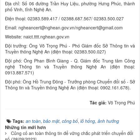
Địa chỉ: Số 06 đường Trần Huy Liệu, phường Hưng Phúc, thành
phố Vinh, tỉnh Nghệ An.
Điện thoại: 02383.589.417 / 02388.687.567/ 02383.500.027
Email: ngheancert@nghean.gov.vn/ngheancert@gmail.com
Website: naict.tttt.nghean.gov.vn
Đội trưởng: Ông Võ Trọng Phú - Phó Giám đốc Sở Thông tin và
Truyền thông Nghệ An (điện thoại: 02383.500.027)
Đội phó: Ông Phan Bình Giang - Q. Giám đốc Trung tâm Công
nghệ Thông tin và Truyền thông Nghệ An (điện thoại:
0913.887.571)
Đội phó: Ông Hồ Trung Đông - Trưởng phòng Chuyển đổi số - Sở
Thông tin và Truyền thông Nghệ An (điện thoại: 0902.161.678).
Tác giả:
Võ Trọng Phú
Tags:
an toàn
,
bảo mật
,
công bố
,
lỗ hổng
,
ảnh hưởng
Những tin mới hơn
Củng cố an toàn thông tin để vững chắc phát triển chuyển đổi
số
(28/09/2023)