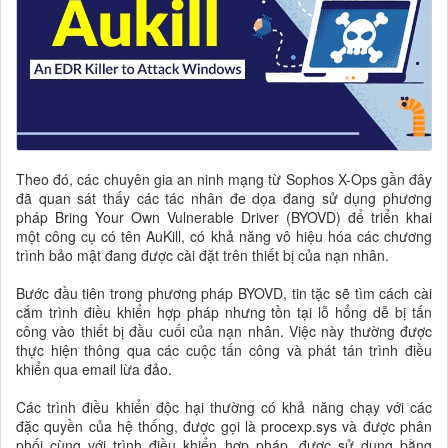
Theo đó, các chuyên gia an ninh mạng từ Sophos X-Ops gần đây
đã quan sát thấy các tác nhân đe dọa đang sử dụng phương
pháp Bring Your Own Vulnerable Driver (BYOVD) để triển khai
một công cụ có tên AuKill, có khả năng vô hiệu hóa các chương
trình bảo mật đang được cài đặt trên thiết bị của nạn nhân.
Bước đầu tiên trong phương pháp BYOVD, tin tặc sẽ tìm cách cài
cắm trình điều khiển hợp pháp nhưng tồn tại lỗ hổng dễ bị tấn
công vào thiết bị đầu cuối của nạn nhân. Việc này thường được
thực hiện thông qua các cuộc tấn công và phát tán trình điều
khiển qua email lừa đảo.
Các trình điều khiển độc hại thường có khả năng chạy với các
đặc quyền của hệ thống, được gọi là procexp.sys và được phân
phối cùng với trình điều khiển hợp pháp, được sử dụng bằng