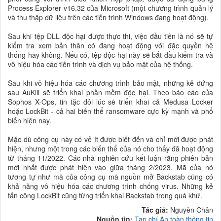
Process Explorer v16.32 của Microsoft (một chương trình quản lý
và thu thập dữ liệu trên các tiến trình Windows đang hoạt động).
Sau khi tệp DLL độc hại được thực thi, việc đầu tiên là nó sẽ tự
kiểm tra xem bản thân có đang hoạt động với đặc quyền hệ
thống hay không. Nếu có, tệp độc hại này sẽ bắt đầu kiểm tra và
vô hiệu hóa các tiến trình và dịch vụ bảo mật của hệ thống.
Sau khi vô hiệu hóa các chương trình bảo mật, những kẻ đứng
sau AuKill sẽ triển khai phần mềm độc hại. Theo báo cáo của
Sophos X-Ops, tin tặc đôi lúc sẽ triển khai cả Medusa Locker
hoặc LockBit - cả hai biến thể ransomware cực kỳ mạnh và phổ
biến hiện nay.
Mặc dù công cụ này có vẻ ít được biết đến và chỉ mới được phát
hiện, nhưng một trong các biến thể của nó cho thấy đã hoạt động
từ tháng 11/2022. Các nhà nghiên cứu kết luận rằng phiên bản
mới nhất được phát hiện vào giữa tháng 2/2023. Mã của nó
tương tự như mã của công cụ mã nguồn mở Backstab cũng có
khả năng vô hiệu hóa các chương trình chống virus. Những kẻ
tấn công LockBit cũng từng triển khai Backstab trong quá khứ.
Tác giả:
Nguyễn Chân
Nguồn tin:
Tạp chí An toàn thông tin